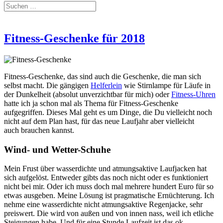
Fitness-Geschenke für 2018
Fitness-Geschenke, das sind auch die Geschenke, die man sich
selbst macht. Die gängigen
Helferlein
wie Stirnlampe für Läufe in
der Dunkelheit (absolut unverzichtbar für mich) oder
Fitness-Uhren
hatte ich ja schon mal als Thema für Fitness-Geschenke
aufgegriffen. Dieses Mal geht es um Dinge, die Du vielleicht noch
nicht auf dem Plan hast, für das neue Laufjahr aber vielleicht
auch brauchen kannst.
Wind- und Wetter-Schuhe
Mein Frust über wasserdichte und atmungsaktive Laufjacken hat
sich aufgelöst. Entweder gibts das noch nicht oder es funktioniert
nicht bei mir. Oder ich muss doch mal mehrere hundert Euro für so
etwas ausgeben. Meine Lösung ist pragmatische Ernüchterung. Ich
nehme eine wasserdichte nicht atmungsaktive Regenjacke, sehr
preiswert. Die wird von außen und von innen nass, weil ich etliche
Steigungen habe. Und für eine Stunde Laufzeit ist das ok.