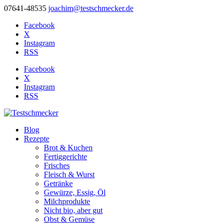
07641-48535
joachim@testschmecker.de
Facebook
X
Instagram
RSS
Facebook
X
Instagram
RSS
Blog
Rezepte
Brot & Kuchen
Fertiggerichte
Frisches
Fleisch & Wurst
Getränke
Gewürze, Essig, Öl
Milchprodukte
Nicht bio, aber gut
Obst & Gemüse