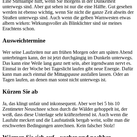
Eine Stirnlampe hilft, wenn Sie morgens in der Dunkelheit
unterwegs sind. Aber gut sehen ist nur die eine Hälfte. Gut gesehen
werden ist ebenso wichtig, wenn Sie nicht die ganze Zeit abseits der
Straßen unterwegs sind. Auch wenn die gelben Warnwesten etwas
albern wirken: Wirkungsvoller als Blinklichter sind sie meines
Erachtens schon.
Ausweichtermine
Wer seine Laufzeiten nur am frühen Morgen oder am späten Abend
unterbringen kann, der ist jetzt durchgängig im Dunkeln unterwegs.
Das kann eine Weile lang ganz nett sein, aber irgendwann nervt es.
Einmal in der Woche bei Tageslicht laufen gibt neue Energie. Dafür
kann man auch einmal die Mittagspause ausfallen lassen. Oder an
Tagen laufen, an denen man sonst nicht unterwegs ist.
Kürzen Sie ab
Ja, das klingt unfair und inkonsequent. Aber wer bei 5 bis 10
Zentimeter Neuschnee schon durch die Wälder gehoppelt ist, der
weiß, dass diese Unterlage sehr kräftezehrend ist. Auch wenn die
Laufuhr meckert und die Laufstatistik bergab weist, sollte man die
erschwerten Bedingungen anrechnen. Kein falscher Stolz!