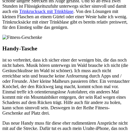
schöne längere Strecken ins Auge gefasst. Und so ab etwa zwei
Stunden ist Flüssigkeitszufuhr unterwegs sicher sinnvoll und damit
auch ein
Trinkrucksack mit Trinkblase
. Von den Lösungen mit
kleinen Flaschen an einem Gürtel oder einer Weste halte ich wenig.
Trinkrucksäcke mit einer Trinkblase gibt es bereits relativ preiswert,
für den Einstieg sollte das genügen.
Handy-Tasche
ist so verbreitet, dass ich sicher einer der wenigen bin, die das noch
nicht haben. Musik hören unterwegs im Wald brauche ich nicht (die
Geräuschkulisse im Wald ist schöner). Ich muss auch nicht
erreichbar sein und brauche keine Anfeuerung durch Apps und /
oder Freunde. Aber kleine Malheurs passieren öfter. Ein verstauchter
Knöchel, der den Rückweg lang macht, kommt schon mal vor.
Einmal treffe ich orientierungslose Autofahrer, ein anderes Mal
kommt mir ein Mountainbiker entgegen, der sein Rad wegen eines
Schadens auf dem Rücken trägt. Hilfe auch für andere zu holen,
kann schon sinnvoll sein. Deswegen in der Reihe Fitness-
Geschenke auf Platz drei.
Das neue Handy muss für diese eher rudimentären Ansprüche nicht
mit auf die Strecke. Dafür tut es auch mein Uralte-iPhone, das noch