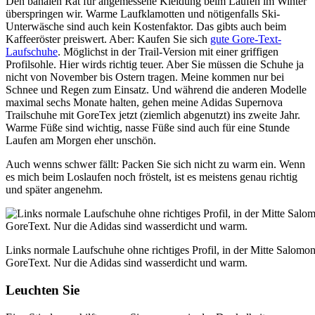
Den banalen Rat für angemessene Kleidung beim Laufen im Winter
überspringen wir. Warme Laufklamotten und nötigenfalls Ski-
Unterwäsche sind auch kein Kostenfaktor. Das gibts auch beim
Kaffeeröster preiswert. Aber: Kaufen Sie sich
gute Gore-Text-
Laufschuhe
. Möglichst in der Trail-Version mit einer griffigen
Profilsohle. Hier wirds richtig teuer. Aber Sie müssen die Schuhe ja
nicht von November bis Ostern tragen. Meine kommen nur bei
Schnee und Regen zum Einsatz. Und während die anderen Modelle
maximal sechs Monate halten, gehen meine Adidas Supernova
Trailschuhe mit GoreTex jetzt (ziemlich abgenutzt) ins zweite Jahr.
Warme Füße sind wichtig, nasse Füße sind auch für eine Stunde
Laufen am Morgen eher unschön.
Auch wenns schwer fällt: Packen Sie sich nicht zu warm ein. Wenn
es mich beim Loslaufen noch fröstelt, ist es meistens genau richtig
und später angenehm.
Links normale Laufschuhe ohne richtiges Profil, in der Mitte Salomo
GoreText. Nur die Adidas sind wasserdicht und warm.
Leuchten Sie