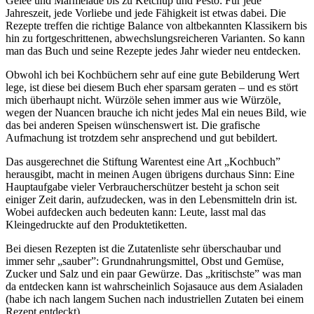
Gelee und Marmelade bis zu Ketchup und Pesto: Für jede
Jahreszeit, jede Vorliebe und jede Fähigkeit ist etwas dabei. Die
Rezepte treffen die richtige Balance von altbekannten Klassikern bis
hin zu fortgeschrittenen, abwechslungsreicheren Varianten. So kann
man das Buch und seine Rezepte jedes Jahr wieder neu entdecken.
Obwohl ich bei Kochbüchern sehr auf eine gute Bebilderung Wert
lege, ist diese bei diesem Buch eher sparsam geraten – und es stört
mich überhaupt nicht. Würzöle sehen immer aus wie Würzöle,
wegen der Nuancen brauche ich nicht jedes Mal ein neues Bild, wie
das bei anderen Speisen wünschenswert ist. Die grafische
Aufmachung ist trotzdem sehr ansprechend und gut bebildert.
Das ausgerechnet die Stiftung Warentest eine Art „Kochbuch”
herausgibt, macht in meinen Augen übrigens durchaus Sinn: Eine
Hauptaufgabe vieler Verbraucherschützer besteht ja schon seit
einiger Zeit darin, aufzudecken, was in den Lebensmitteln drin ist.
Wobei aufdecken auch bedeuten kann: Leute, lasst mal das
Kleingedruckte auf den Produktetiketten.
Bei diesen Rezepten ist die Zutatenliste sehr überschaubar und
immer sehr „sauber”: Grundnahrungsmittel, Obst und Gemüse,
Zucker und Salz und ein paar Gewürze. Das „kritischste” was man
da entdecken kann ist wahrscheinlich Sojasauce aus dem Asialaden
(habe ich nach langem Suchen nach industriellen Zutaten bei einem
Rezept entdeckt).