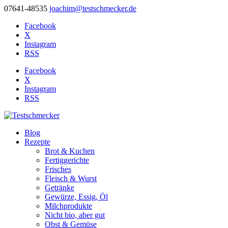
07641-48535
joachim@testschmecker.de
Facebook
X
Instagram
RSS
Facebook
X
Instagram
RSS
Blog
Rezepte
Brot & Kuchen
Fertiggerichte
Frisches
Fleisch & Wurst
Getränke
Gewürze, Essig, Öl
Milchprodukte
Nicht bio, aber gut
Obst & Gemüse