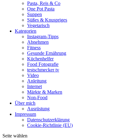
Pasta, Reis & Co
One Pot Pasta
Suppen
Süßes & Knuspriges
Vegetarisch
Kategorien
Instagram-Tipps
Abnehmen
Fitness
Gesunde Ernährung
Küchenhelfer
Food Fotografie
testschmecker tv
Video
Anleitung
Internet
Märkte & Marken
Non-Food
Über mich
Ausrüstung
Impressum
Datenschutzerklärung
Cookie-Richtlinie (EU)
Seite wählen