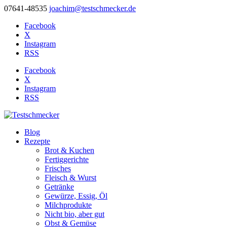
07641-48535
joachim@testschmecker.de
Facebook
X
Instagram
RSS
Facebook
X
Instagram
RSS
Blog
Rezepte
Brot & Kuchen
Fertiggerichte
Frisches
Fleisch & Wurst
Getränke
Gewürze, Essig, Öl
Milchprodukte
Nicht bio, aber gut
Obst & Gemüse