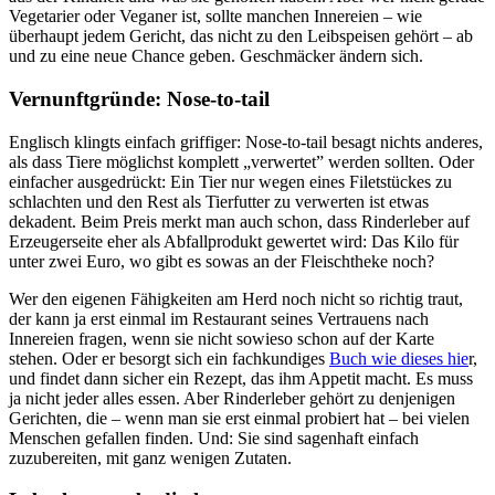
Vegetarier oder Veganer ist, sollte manchen Innereien – wie
überhaupt jedem Gericht, das nicht zu den Leibspeisen gehört – ab
und zu eine neue Chance geben. Geschmäcker ändern sich.
Vernunftgründe: Nose-to-tail
Englisch klingts einfach griffiger: Nose-to-tail besagt nichts anderes,
als dass Tiere möglichst komplett „verwertet” werden sollten. Oder
einfacher ausgedrückt: Ein Tier nur wegen eines Filetstückes zu
schlachten und den Rest als Tierfutter zu verwerten ist etwas
dekadent. Beim Preis merkt man auch schon, dass Rinderleber auf
Erzeugerseite eher als Abfallprodukt gewertet wird: Das Kilo für
unter zwei Euro, wo gibt es sowas an der Fleischtheke noch?
Wer den eigenen Fähigkeiten am Herd noch nicht so richtig traut,
der kann ja erst einmal im Restaurant seines Vertrauens nach
Innereien fragen, wenn sie nicht sowieso schon auf der Karte
stehen. Oder er besorgt sich ein fachkundiges
Buch wie dieses hie
r,
und findet dann sicher ein Rezept, das ihm Appetit macht. Es muss
ja nicht jeder alles essen. Aber Rinderleber gehört zu denjenigen
Gerichten, die – wenn man sie erst einmal probiert hat – bei vielen
Menschen gefallen finden. Und: Sie sind sagenhaft einfach
zuzubereiten, mit ganz wenigen Zutaten.