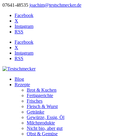
07641-48535
joachim@testschmecker.de
Facebook
X
Instagram
RSS
Facebook
X
Instagram
RSS
Blog
Rezepte
Brot & Kuchen
Fertiggerichte
Frisches
Fleisch & Wurst
Getränke
Gewürze, Essig, Öl
Milchprodukte
Nicht bio, aber gut
Obst & Gemüse