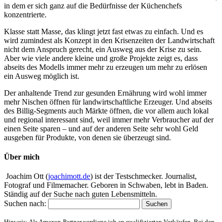
in dem er sich ganz auf die Bedürfnisse der Küchenchefs
konzentrierte.
Klasse statt Masse, das klingt jetzt fast etwas zu einfach. Und es
wird zumindest als Konzept in den Krisenzeiten der Landwirtschaft
nicht dem Anspruch gerecht, ein Ausweg aus der Krise zu sein.
Aber wie viele andere kleine und große Projekte zeigt es, dass
abseits des Modells immer mehr zu erzeugen um mehr zu erlösen
ein Ausweg möglich ist.
Der anhaltende Trend zur gesunden Ernährung wird wohl immer
mehr Nischen öffnen für landwirtschaftliche Erzeuger. Und abseits
des Billig-Segments auch Märkte öffnen, die vor allem auch lokal
und regional interessant sind, weil immer mehr Verbraucher auf der
einen Seite sparen – und auf der anderen Seite sehr wohl Geld
ausgeben für Produkte, von denen sie überzeugt sind.
Über mich
Joachim Ott (
joachimott.de
) ist der Testschmecker. Journalist,
Fotograf und Filmemacher. Geboren in Schwaben, lebt in Baden.
Ständig auf der Suche nach guten Lebensmitteln.
Suchen nach:
Hinweis: Als Amazon-Partner verdiene ich an qualifizierten Verkäufen. Bei den