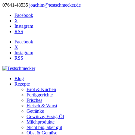
07641-48535
joachim@testschmecker.de
Facebook
X
Instagram
RSS
Facebook
X
Instagram
RSS
Blog
Rezepte
Brot & Kuchen
Fertiggerichte
Frisches
Fleisch & Wurst
Getränke
Gewürze, Essig, Öl
Milchprodukte
Nicht bio, aber gut
Obst & Gemüse