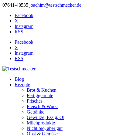
07641-48535
joachim@testschmecker.de
Facebook
X
Instagram
RSS
Facebook
X
Instagram
RSS
Blog
Rezepte
Brot & Kuchen
Fertiggerichte
Frisches
Fleisch & Wurst
Getränke
Gewürze, Essig, Öl
Milchprodukte
Nicht bio, aber gut
Obst & Gemüse