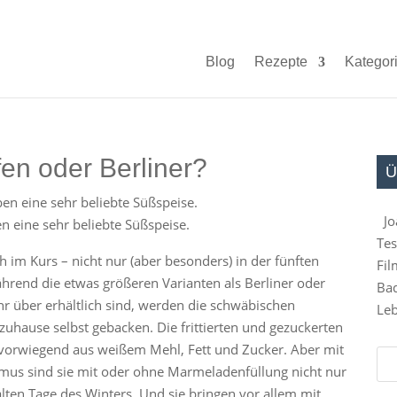
Blog
Rezepte
Kategor
en oder Berliner?
Ü
Jo
n eine sehr beliebte Süßspeise.
Tes
 im Kurs – nicht nur (aber besonders) in der fünften
Fil
ährend die etwas größeren Varianten als Berliner oder
Bad
hr über erhältlich sind, werden die schwäbischen
Leb
 zuhause selbst gebacken. Die frittierten und gezuckerten
 vorwiegend aus weißem Mehl, Fett und Zucker. Aber mit
mus sind sie mit oder ohne Marmeladenfüllung nicht nur
kalten Tage des Winters. Und sie bringen vor allem mit