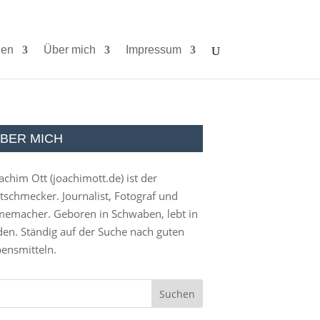
ien
Über mich
Impressum
BER MICH
achim Ott (
joachimott.de
) ist der
tschmecker. Journalist, Fotograf und
memacher. Geboren in Schwaben, lebt in
en. Ständig auf der Suche nach guten
ensmitteln.