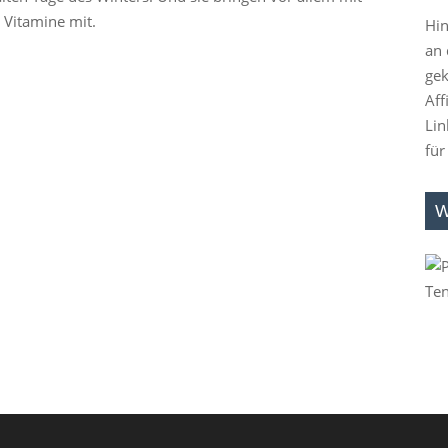
 Vitamine mit.
Hin
an 
gek
Aff
Lin
für
W