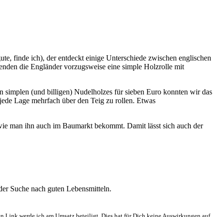
te, finde ich), der entdeckt einige Unterschiede zwischen englischen
rwenden die Engländer vorzugsweise eine simple Holzrolle mit
en simplen (und billigen) Nudelholzes für sieben Euro konnten wir das
 jede Lage mehrfach über den Teig zu rollen. Etwas
 wie man ihn auch im Baumarkt bekommt. Damit lässt sich auch der
 der Suche nach guten Lebensmitteln.
en Link werde ich am Umsatz beteiligt. Dies hat für Dich keine Auswirkungen auf