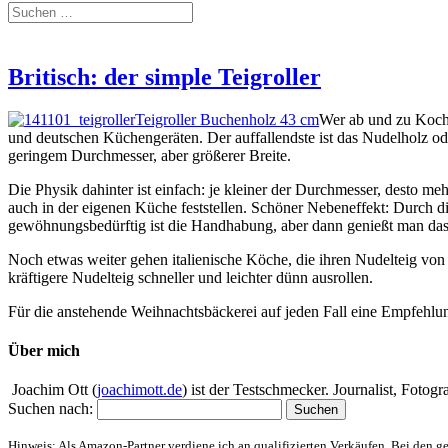
Britisch: der simple Teigroller
Teigroller Buchenholz 43 cm
Wer ab und zu Koch-
und deutschen Küchengeräten. Der auffallendste ist das Nudelholz ode
geringem Durchmesser, aber größerer Breite.
Die Physik dahinter ist einfach: je kleiner der Durchmesser, desto m
auch in der eigenen Küche feststellen. Schöner Nebeneffekt: Durch d
gewöhnungsbedürftig ist die Handhabung, aber dann genießt man das
Noch etwas weiter gehen italienische Köche, die ihren Nudelteig vo
kräftigere Nudelteig schneller und leichter dünn ausrollen.
Für die anstehende Weihnachtsbäckerei auf jeden Fall eine Empfehlu
Über mich
Joachim Ott (
joachimott.de
) ist der Testschmecker. Journalist, Foto
Suchen nach:
Hinweis: Als Amazon-Partner verdiene ich an qualifizierten Verkäufen. Bei den g