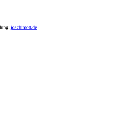
llung:
joachimott.de