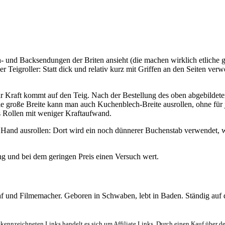
 und Backsendungen der Briten ansieht (die machen wirklich etliche gu
r Teigroller: Statt dick und relativ kurz mit Griffen an den Seiten ve
ehr Kraft kommt auf den Teig. Nach der Bestellung des oben abgebildet
ie große Breite kann man auch Kuchenblech-Breite ausrollen, ohne für
 Rollen mit weniger Kraftaufwand.
n Hand ausrollen: Dort wird ein noch dünnerer Buchenstab verwendet,
ng und bei dem geringen Preis einen Versuch wert.
graf und Filmemacher. Geboren in Schwaben, lebt in Baden. Ständig auf
ekennzeichneten Links handelt es sich um Affiliate Links. Durch einen Kauf über d