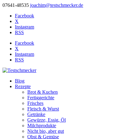
07641-48535
joachim@testschmecker.de
Facebook
X
Instagram
RSS
Facebook
X
Instagram
RSS
Blog
Rezepte
Brot & Kuchen
Fertiggerichte
Frisches
Fleisch & Wurst
Getränke
Gewürze, Essig, Öl
Milchprodukte
Nicht bio, aber gut
Obst & Gemüse