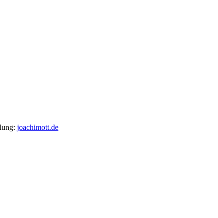
llung:
joachimott.de