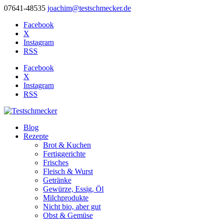
07641-48535
joachim@testschmecker.de
Facebook
X
Instagram
RSS
Facebook
X
Instagram
RSS
Blog
Rezepte
Brot & Kuchen
Fertiggerichte
Frisches
Fleisch & Wurst
Getränke
Gewürze, Essig, Öl
Milchprodukte
Nicht bio, aber gut
Obst & Gemüse