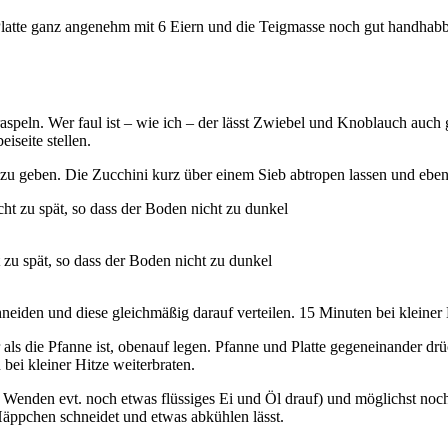
Platte ganz angenehm mit 6 Eiern und die Teigmasse noch gut handhabbar
eln. Wer faul ist – wie ich – der lässt Zwiebel und Knoblauch auch gl
iseite stellen.
dazu geben. Die Zucchini kurz über einem Sieb abtropen lassen und eben
t zu spät, so dass der Boden nicht zu dunkel
eiden und diese gleichmäßig darauf verteilen. 15 Minuten bei kleiner 
ls die Pfanne ist, obenauf legen. Pfanne und Platte gegeneinander d
 bei kleiner Hitze weiterbraten.
Wenden evt. noch etwas flüssiges Ei und Öl drauf) und möglichst noch w
Häppchen schneidet und etwas abkühlen lässt.