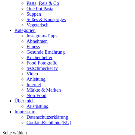
Pasta, Reis & Co
One Pot Pasta
Suppen
Süßes & Knuspriges
Vegetarisch
Kategorien
Instagram-Tipps
Abnehmen
Fitness
Gesunde Ernährung
Küchenhelfer
Food Fotografie
testschmecker tv
Video
Anleitung
Internet
Märkte & Marken
Non-Food
Über mich
Ausrüstung
Impressum
Datenschutzerklärung
Cookie-Richtlinie (EU)
Seite wählen