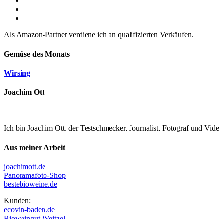
Als Amazon-Partner verdiene ich an qualifizierten Verkäufen.
Gemüse des Monats
Wirsing
Joachim Ott
Ich bin Joachim Ott, der Testschmecker, Journalist, Fotograf und Vi
Aus meiner Arbeit
joachimott.de
Panoramafoto-Shop
bestebioweine.de
Kunden:
ecovin-baden.de
Bioweingut Weitzel