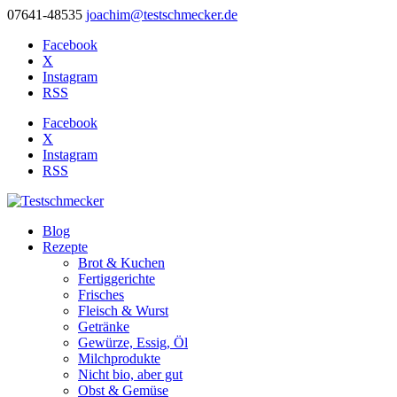
07641-48535
joachim@testschmecker.de
Facebook
X
Instagram
RSS
Facebook
X
Instagram
RSS
Blog
Rezepte
Brot & Kuchen
Fertiggerichte
Frisches
Fleisch & Wurst
Getränke
Gewürze, Essig, Öl
Milchprodukte
Nicht bio, aber gut
Obst & Gemüse