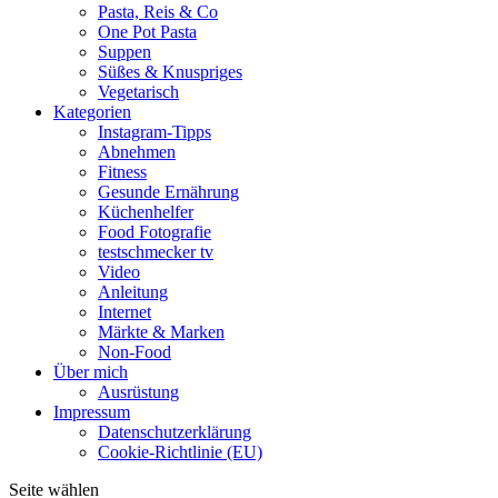
Pasta, Reis & Co
One Pot Pasta
Suppen
Süßes & Knuspriges
Vegetarisch
Kategorien
Instagram-Tipps
Abnehmen
Fitness
Gesunde Ernährung
Küchenhelfer
Food Fotografie
testschmecker tv
Video
Anleitung
Internet
Märkte & Marken
Non-Food
Über mich
Ausrüstung
Impressum
Datenschutzerklärung
Cookie-Richtlinie (EU)
Seite wählen