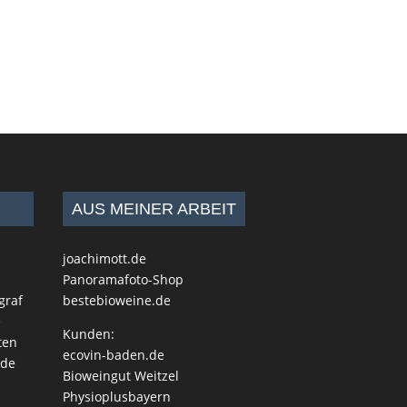
AUS MEINER ARBEIT
joachimott.de
Panoramafoto-Shop
graf
bestebioweine.de
e
Kunden:
ten
ecovin-baden.de
.de
Bioweingut Weitzel
Physioplusbayern