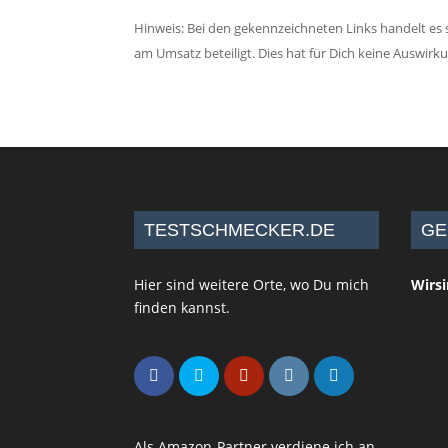
Hinweis: Bei den gekennzeichneten Links handelt es s
am Umsatz beteiligt. Dies hat für Dich keine Auswirk
TESTSCHMECKER.DE
GE
Hier sind weitere Orte, wo Du mich
Wirs
finden kannst.
Als Amazon-Partner verdiene ich an