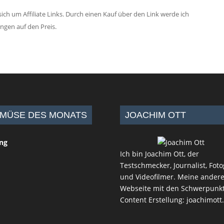
ich um Affiliate Links. Durch einen Kauf über den Link werde ich
ungen auf den Preis.
MÜSE DES MONATS
JOACHIM OTT
ing
Ich bin Joachim Ott, der
Testschmecker, Journalist, Foto
und Videofilmer. Meine ander
Webseite mit den Schwerpunk
Content Erstellung:
joachimott