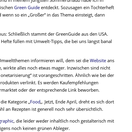
n. Und in meinem jüngsten Sommerurlaub habe ich in
nischen
Green Guide
entdeckt. Sozusagen ein Tochterheft
d wenn so ein „Großer“ in das Thema einsteigt, dann
us: Schließlich stammt der GreenGuide aus den USA.
Hefte füllen mit Umwelt-Tipps, die bei uns längst banal
Umweltthemen informieren will, dem sei die
Website
ans
e, wirkte alles noch etwas mager. Inzwischen sind nicht
onetarisierung“ ist vorangeschritten. Ähnlich wie bei der
 Produkten verlinkt. Es werden Kaufempfehlungen
ermarktet oder der entsprechende Link beworben.
 die Kategorie „
Food
„. Jetzt, Ende April, dreht es sich dort
an Rezepten ist generell noch sehr übersichtlich.
graphic
, die leider weder inhaltlich noch gestalterisch mit
rigens noch keinen grünen Ableger.