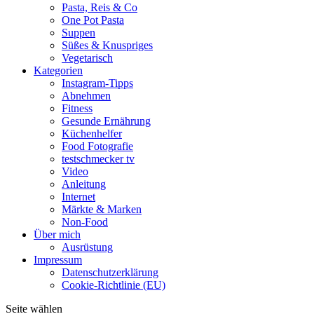
Pasta, Reis & Co
One Pot Pasta
Suppen
Süßes & Knuspriges
Vegetarisch
Kategorien
Instagram-Tipps
Abnehmen
Fitness
Gesunde Ernährung
Küchenhelfer
Food Fotografie
testschmecker tv
Video
Anleitung
Internet
Märkte & Marken
Non-Food
Über mich
Ausrüstung
Impressum
Datenschutzerklärung
Cookie-Richtlinie (EU)
Seite wählen