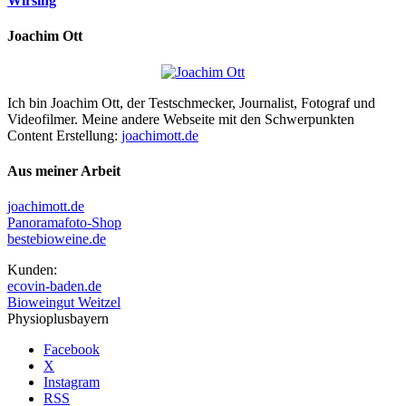
Wirsing
Joachim Ott
Ich bin Joachim Ott, der Testschmecker, Journalist, Fotograf und
Videofilmer. Meine andere Webseite mit den Schwerpunkten
Content Erstellung:
joachimott.de
Aus meiner Arbeit
joachimott.de
Panoramafoto-Shop
bestebioweine.de
Kunden:
ecovin-baden.de
Bioweingut Weitzel
Physioplusbayern
Facebook
X
Instagram
RSS