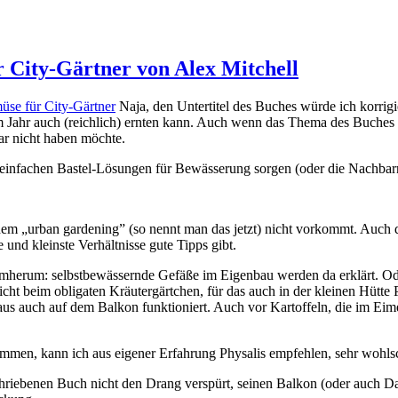
City-Gärtner von Alex Mitchell
se für City-Gärtner
Naja, den Untertitel des Buches würde ich korrigi
Jahr auch (reichlich) ernten kann. Auch wenn das Thema des Buches eig
r nicht haben möchte.
infachen Bastel-Lösungen für Bewässerung sorgen (oder die Nachbarn 
in dem „urban gardening” (so nennt man das jetzt) nicht vorkommt. Auc
 und kleinste Verhältnisse gute Tipps gibt.
Drumherum: selbstbewässernde Gefäße im Eigenbau werden da erklärt. O
icht beim obligaten Kräutergärtchen, für das auch in der kleinen Hütte
aus auch auf dem Balkon funktioniert. Auch vor Kartoffeln, die im Eim
mmen, kann ich aus eigener Erfahrung Physalis empfehlen, sehr wohls
chriebenen Buch nicht den Drang verspürt, seinen Balkon (oder auch Da