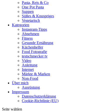
Pasta, Reis & Co
One Pot Pasta
Suppen
Süßes & Knuspriges
Vegetarisch
Kategorien
Instagram-Tipps
Abnehmen
Fitness
Gesunde Ernährung
Küchenhelfer
Food Fotografie
testschmecker tv
Video
Anleitung
Internet
Märkte & Marken
Non-Food
Über mich
Ausrüstung
Impressum
Datenschutzerklärung
Cookie-Richtlinie (EU)
Seite wählen