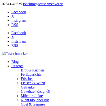
07641-48535
joachim@testschmecker.de
Facebook
X
Instagram
RSS
Facebook
X
Instagram
RSS
Blog
Rezepte
Brot & Kuchen
Fertiggerichte
Frisches
Fleisch & Wurst
Getränke
Gewürze, Essig, Öl
Milchprodukte
Nicht bio, aber gut
Obst & Gemüse