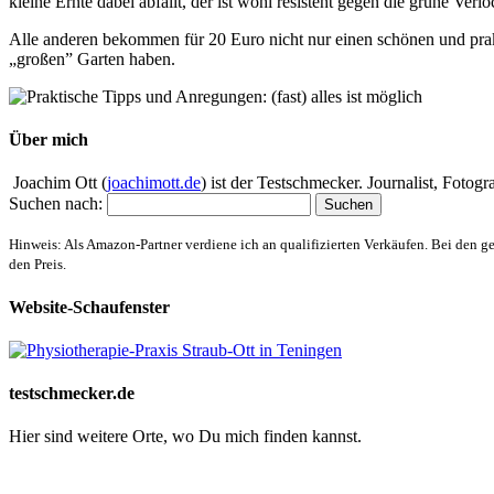
kleine Ernte dabei abfällt, der ist wohl resistent gegen die grüne Verl
Alle anderen bekommen für 20 Euro nicht nur einen schönen und prakt
„großen” Garten haben.
Über mich
Joachim Ott (
joachimott.de
) ist der Testschmecker. Journalist, Foto
Suchen nach:
Hinweis: Als Amazon-Partner verdiene ich an qualifizierten Verkäufen. Bei den g
den Preis.
Website-Schaufenster
testschmecker.de
Hier sind weitere Orte, wo Du mich finden kannst.