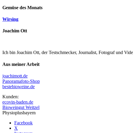
Gemüse des Monats
Wirsing
Joachim Ott
Ich bin Joachim Ott, der Testschmecker, Journalist, Fotograf und Vi
Aus meiner Arbeit
joachimott.de
Panoramafoto-Shop
bestebioweine.de
Kunden:
ecovin-baden.de
Bioweingut Weitzel
Physioplusbayern
Facebook
X