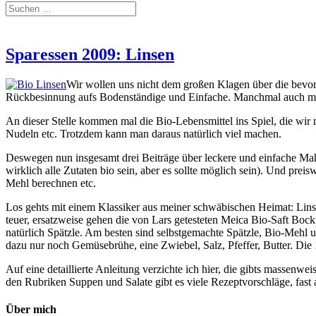
Sparessen 2009: Linsen
Wir wollen uns nicht dem großen Klagen über die bevors
Rückbesinnung aufs Bodenständige und Einfache. Manchmal auch mi
An dieser Stelle kommen mal die Bio-Lebensmittel ins Spiel, die wir 
Nudeln etc. Trotzdem kann man daraus natürlich viel machen.
Deswegen nun insgesamt drei Beiträge über leckere und einfache Mah
wirklich alle Zutaten bio sein, aber es sollte möglich sein). Und prei
Mehl berechnen etc.
Los gehts mit einem Klassiker aus meiner schwäbischen Heimat: Lins
teuer, ersatzweise gehen die von Lars getesteten Meica Bio-Saft Boc
natürlich Spätzle. Am besten sind selbstgemachte Spätzle, Bio-Mehl u
dazu nur noch Gemüsebrühe, eine Zwiebel, Salz, Pfeffer, Butter. Die
Auf eine detaillierte Anleitung verzichte ich hier, die gibts massenwe
den Rubriken Suppen und Salate gibt es viele Rezeptvorschläge, fast
Über mich