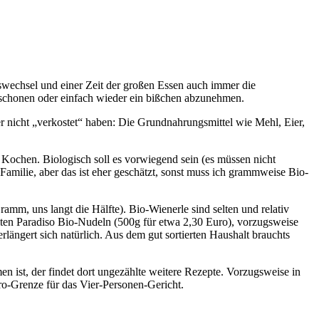
eswechsel und einer Zeit der großen Essen auch immer die
chonen oder einfach wieder ein bißchen abzunehmen.
er nicht „verkostet“ haben: Die Grundnahrungsmittel wie Mehl, Eier,
Kochen. Biologisch soll es vorwiegend sein (es müssen nicht
e Familie, aber das ist eher geschätzt, sonst muss ich grammweise Bio-
m, uns langt die Hälfte). Bio-Wienerle sind selten und relativ
llten Paradiso Bio-Nudeln (500g für etwa 2,30 Euro), vorzugsweise
längert sich natürlich. Aus dem gut sortierten Haushalt brauchts
ist, der findet dort ungezählte weitere Rezepte. Vorzugsweise in
ro-Grenze für das Vier-Personen-Gericht.