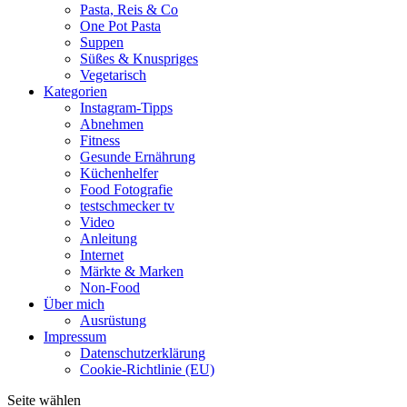
Pasta, Reis & Co
One Pot Pasta
Suppen
Süßes & Knuspriges
Vegetarisch
Kategorien
Instagram-Tipps
Abnehmen
Fitness
Gesunde Ernährung
Küchenhelfer
Food Fotografie
testschmecker tv
Video
Anleitung
Internet
Märkte & Marken
Non-Food
Über mich
Ausrüstung
Impressum
Datenschutzerklärung
Cookie-Richtlinie (EU)
Seite wählen