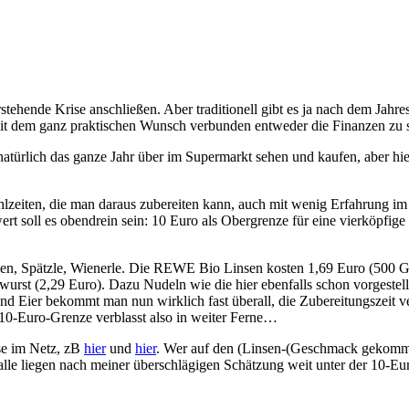
tehende Krise anschließen. Aber traditionell gibt es ja nach dem Jahr
t dem ganz praktischen Wunsch verbunden entweder die Finanzen zu s
natürlich das ganze Jahr über im Supermarkt sehen und kaufen, aber hi
lzeiten, die man daraus zubereiten kann, auch mit wenig Erfahrung im 
swert soll es obendrein sein: 10 Euro als Obergrenze für eine vierköpfig
en, Spätzle, Wienerle. Die REWE Bio Linsen kosten 1,69 Euro (500 Gram
kwurst (2,29 Euro). Dazu Nudeln wie die hier ebenfalls schon vorgeste
nd Eier bekommt man nun wirklich fast überall, die Zubereitungszeit ver
 10-Euro-Grenze verblasst also in weiter Ferne…
ise im Netz, zB
hier
und
hier
. Wer auf den (Linsen-(Geschmack gekommen 
 alle liegen nach meiner überschlägigen Schätzung weit unter der 10-Eu