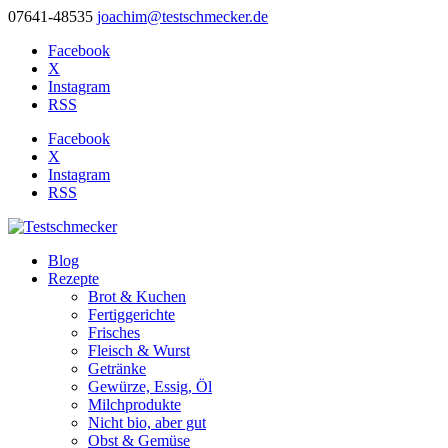
07641-48535
joachim@testschmecker.de
Facebook
X
Instagram
RSS
Facebook
X
Instagram
RSS
Blog
Rezepte
Brot & Kuchen
Fertiggerichte
Frisches
Fleisch & Wurst
Getränke
Gewürze, Essig, Öl
Milchprodukte
Nicht bio, aber gut
Obst & Gemüse