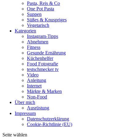
Pasta, Reis & Co
One Pot Pasta
Suppen
Süßes & Knuspriges
Vegetarisch
Kategorien
Instagram-Tipps
Abnehmen
Fitness
Gesunde Ernährung
Küchenhelfer
Food Fotografie
testschmecker tv
Video
Anleitung
Internet
Märkte & Marken
Non-Food
Über mich
Ausrüstung
Impressum
Datenschutzerklärung
Cookie-Richtlinie (EU)
Seite wählen