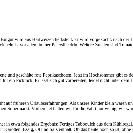
ulgur wird aus Hartweizen herbstellt. Er wird vorgekocht, nach der Tr
ebeln ist vor allem immer Petersilie drin. Weitere Zutaten sind Tomate
ene und geschälte rote Paprikaschoten. Jetzt im Hochsommer gibt es den
für ein Picknick: Er lässt sich gut vorbereiten, leidet nicht unter de
ruht auf früheren Urlaubserfahrungen. Als unsere Kinder klein waren
chen Supermarkt. Vorbereitet hatten wir für die Fahrt nur wenig, wir war
r in etwa folgendes Ergebnis: Fertiges Tabbouleh aus dem Kühlregal. F
ur Karotten, Essig, Öl und Salz enthält. Ob das heute noch so ist, ohn