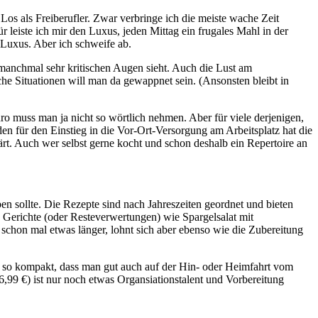
 Los als Freiberufler. Zwar verbringe ich die meiste wache Zeit
 leiste ich mir den Luxus, jeden Mittag ein frugales Mahl in der
Luxus. Aber ich schweife ab.
manchmal sehr kritischen Augen sieht. Auch die Lust am
che Situationen will man da gewappnet sein. (Ansonsten bleibt in
 muss man ja nicht so wörtlich nehmen. Aber für viele derjenigen,
en für den Einstieg in die Vor-Ort-Versorgung am Arbeitsplatz hat die
lärt. Auch wer selbst gerne kocht und schon deshalb ein Repertoire an
ben sollte. Die Rezepte sind nach Jahreszeiten geordnet und bieten
Gerichte (oder Resteverwertungen) wie Spargelsalat mit
 schon mal etwas länger, lohnt sich aber ebenso wie die Zubereitung
ist so kompakt, dass man gut auch auf der Hin- oder Heimfahrt vom
,99 €) ist nur noch etwas Organsiationstalent und Vorbereitung