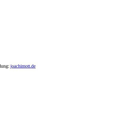
llung:
joachimott.de