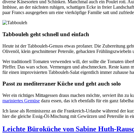
diverse Käsesorten und Schinken. Manchmal auch ein Poulet roti. Auß
Imbisse, an der nächsten ruhigen, schattigen Ecke in freier Landsch
paar Francs ausgegeben um eine vierköpfige Familie satt und zufried
Tabbouleh geht schnell und einfach
Heute ist der Tabbouleh-Genuss etwas profaner. Die Zubereitung geh
Olivenöl, klein geschnittener Petersile, gehackten Frühlingszwiebel
Wer traditionell Tomaten verwenden will, der sollte die Tomaten über
Pfeffer. Das wars schon. Vermengen und abschmecken. Reste kann m
für einen improvisierten Tabbouleh-Salat eigentlich immer zuhause ha
Passt zu mediterraner Küche und geht auch solo
Wer ein richtiges Mittagessen draus machen möchte, serviert ihn zu k
mariniertes Gemüse
dazu essen, das ich ebenfalls für ein ganz fabelha
Ich lasse als Reminiszenz an die Frankreich-Urlaube während der kur
hier die gleiche Essig-Öl-Mischung mit Gewürzen und Petersilie in e
Leichte Büroküche von Sabine Huth-Raus