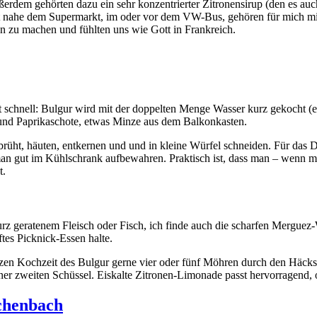
erdem gehörten dazu ein sehr konzentrierter Zitronensirup (den es auc
aft nahe dem Supermarkt, im oder vor dem VW-Bus, gehören für mich mi
en zu machen und fühlten uns wie Gott in Frankreich.
t schnell: Bulgur wird mit der doppelten Menge Wasser kurz gekocht (
n und Paprikaschote, etwas Minze aus dem Balkonkasten.
brüht, häuten, entkernen und und in kleine Würfel schneiden. Für das 
an gut im Kühlschrank aufbewahren. Praktisch ist, dass man – wenn 
t.
urz geratenem Fleisch oder Fisch, ich finde auch die scharfen Merguez
ftes Picknick-Essen halte.
zen Kochzeit des Bulgur gerne vier oder fünf Möhren durch den Häcksl
iner zweiten Schüssel. Eiskalte Zitronen-Limonade passt hervorragend,
chenbach