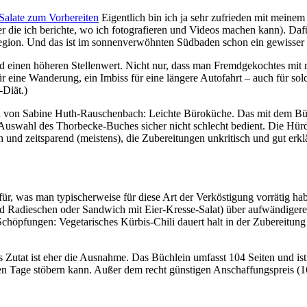
alate zum Vorbereiten
Eigentlich bin ich ja sehr zufrieden mit meinem
 die ich berichte, wo ich fotografieren und Videos machen kann). Dafür
Region. Und das ist im sonnenverwöhnten Südbaden schon ein gewisser 
nd einen höheren Stellenwert. Nicht nur, dass man Fremdgekochtes mit 
 eine Wanderung, ein Imbiss für eine längere Autofahrt – auch für sol
Diät.)
h von Sabine Huth-Rauschenbach: Leichte Büroküche. Das mit dem Büro
 Auswahl des Thorbecke-Buches sicher nicht schlecht bedient. Die Hürd
h und zeitsparend (meistens), die Zubereitungen unkritisch und gut erk
afür, was man typischerweise für diese Art der Verköstigung vorrätig ha
 Radieschen oder Sandwich mit Eier-Kresse-Salat) über aufwändigere 
 Schöpfungen: Vegetarisches Kürbis-Chili dauert halt in der Zubereitung
als Zutat ist eher die Ausnahme. Das Büchlein umfasst 104 Seiten und 
n Tage stöbern kann. Außer dem recht günstigen Anschaffungspreis (16