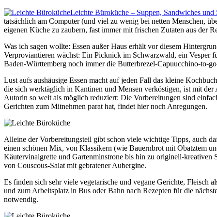
Leichte Büroküche – Suppen, Sandwiches und S
tatsächlich am Computer (und viel zu wenig bei netten Menschen, über
eigenen Küche zu zaubern, fast immer mit frischen Zutaten aus der 
Was ich sagen wollte: Essen außer Haus erhält vor diesem Hintergru
Verproviantieren wächst: Ein Picknick im Schwarzwald, ein Vesper für
Baden-Württemberg noch immer die Butterbrezel-Capuucchino-to-go-
Lust aufs aushäusige Essen macht auf jeden Fall das kleine Kochbuc
die sich werktäglich in Kantinen und Mensen verköstigen, ist mit der
Autorin so weit als möglich reduziert: Die Vorbereitungen sind einfac
Gerichten zum Mitnehmen parat hat, findet hier noch Anregungen.
Alleine der Vorbereitungsteil gibt schon viele wichtige Tipps, auch d
einen schönen Mix, von Klassikern (wie Bauernbrot mit Obatztem und
Käutervinaigrette und Gartenminstrone bis hin zu originell-kreativen
von Couscous-Salat mit gebratener Aubergine.
Es finden sich sehr viele vegetarische und vegane Gerichte, Fleisch 
und zum Arbeitsplatz in Bus oder Bahn nach Rezepten für die nächste
notwendig.