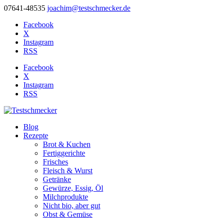
07641-48535
joachim@testschmecker.de
Facebook
X
Instagram
RSS
Facebook
X
Instagram
RSS
Blog
Rezepte
Brot & Kuchen
Fertiggerichte
Frisches
Fleisch & Wurst
Getränke
Gewürze, Essig, Öl
Milchprodukte
Nicht bio, aber gut
Obst & Gemüse