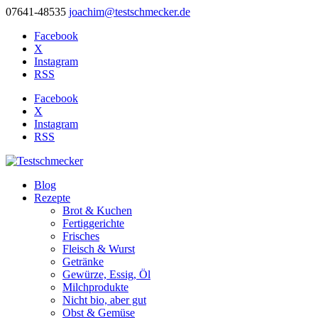
07641-48535
joachim@testschmecker.de
Facebook
X
Instagram
RSS
Facebook
X
Instagram
RSS
Blog
Rezepte
Brot & Kuchen
Fertiggerichte
Frisches
Fleisch & Wurst
Getränke
Gewürze, Essig, Öl
Milchprodukte
Nicht bio, aber gut
Obst & Gemüse