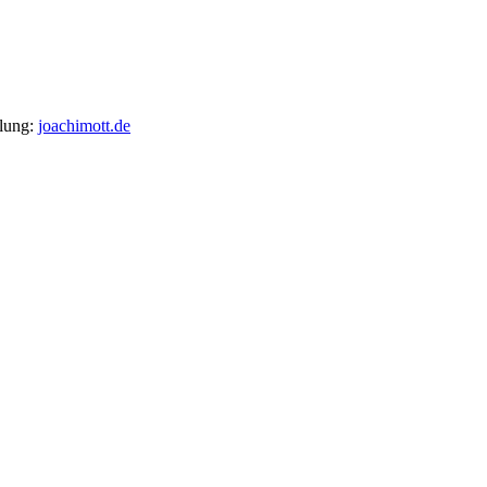
llung:
joachimott.de