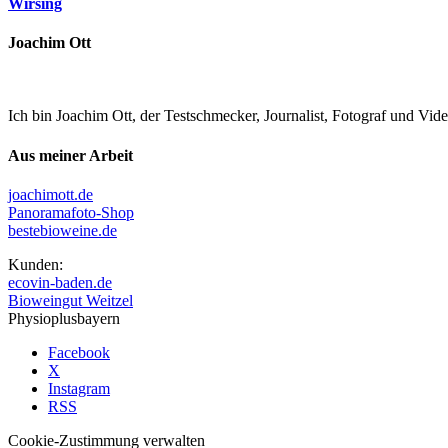
Wirsing
Joachim Ott
Ich bin Joachim Ott, der Testschmecker, Journalist, Fotograf und Vi
Aus meiner Arbeit
joachimott.de
Panoramafoto-Shop
bestebioweine.de
Kunden:
ecovin-baden.de
Bioweingut Weitzel
Physioplusbayern
Facebook
X
Instagram
RSS
Cookie-Zustimmung verwalten