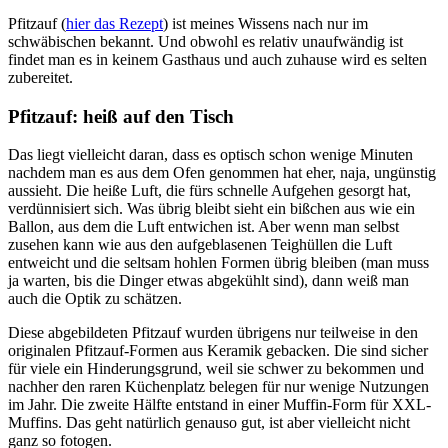
Pfitzauf (
hier das Rezept
) ist meines Wissens nach nur im
schwäbischen bekannt. Und obwohl es relativ unaufwändig ist
findet man es in keinem Gasthaus und auch zuhause wird es selten
zubereitet.
Pfitzauf: heiß auf den Tisch
Das liegt vielleicht daran, dass es optisch schon wenige Minuten
nachdem man es aus dem Ofen genommen hat eher, naja, ungünstig
aussieht. Die heiße Luft, die fürs schnelle Aufgehen gesorgt hat,
verdünnisiert sich. Was übrig bleibt sieht ein bißchen aus wie ein
Ballon, aus dem die Luft entwichen ist. Aber wenn man selbst
zusehen kann wie aus den aufgeblasenen Teighüllen die Luft
entweicht und die seltsam hohlen Formen übrig bleiben (man muss
ja warten, bis die Dinger etwas abgekühlt sind), dann weiß man
auch die Optik zu schätzen.
Diese abgebildeten Pfitzauf wurden übrigens nur teilweise in den
originalen Pfitzauf-Formen aus Keramik gebacken. Die sind sicher
für viele ein Hinderungsgrund, weil sie schwer zu bekommen und
nachher den raren Küchenplatz belegen für nur wenige Nutzungen
im Jahr. Die zweite Hälfte entstand in einer Muffin-Form für XXL-
Muffins. Das geht natürlich genauso gut, ist aber vielleicht nicht
ganz so fotogen.