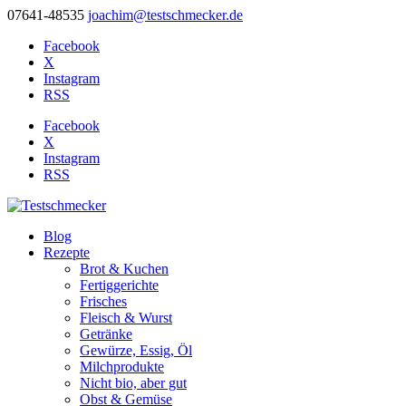
07641-48535
joachim@testschmecker.de
Facebook
X
Instagram
RSS
Facebook
X
Instagram
RSS
Blog
Rezepte
Brot & Kuchen
Fertiggerichte
Frisches
Fleisch & Wurst
Getränke
Gewürze, Essig, Öl
Milchprodukte
Nicht bio, aber gut
Obst & Gemüse