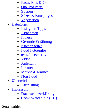
Pasta, Reis & Co
One Pot Pasta
Suppen
Süßes & Knuspriges
Vegetarisch
Kategorien
Instagram-Tipps
Abnehmen
Fitness
Gesunde Ernährung
Küchenhelfer
Food Fotografie
testschmecker tv
Video
Anleitung
Internet
Märkte & Marken
Non-Food
Über mich
Ausrüstung
Impressum
Datenschutzerklärung
Cookie-Richtlinie (EU)
Seite wählen