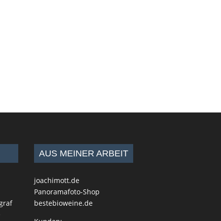
AUS MEINER ARBEIT
joachimott.de
Panoramafoto-Shop
graf
bestebioweine.de
e