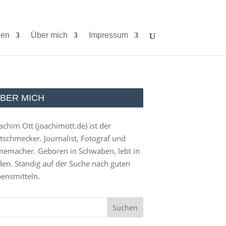
ien
Über mich
Impressum
BER MICH
achim Ott (
joachimott.de
) ist der
tschmecker. Journalist, Fotograf und
memacher. Geboren in Schwaben, lebt in
en. Ständig auf der Suche nach guten
ensmitteln.