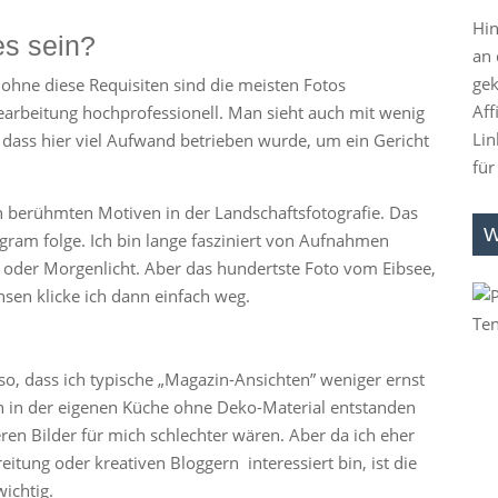
Hin
es sein?
an 
gek
 ohne diese Requisiten sind die meisten Fotos
Aff
earbeitung hochprofessionell. Man sieht auch mit wenig
Lin
, dass hier viel Aufwand betrieben wurde, um ein Gericht
für
.
en berühmten Motiven in der Landschaftsfotografie. Das
W
agram folge. Ich bin lange fasziniert von Aufnahmen
oder Morgenlicht. Aber das hundertste Foto vom Eibsee,
sen klicke ich dann einfach weg.
so, dass ich typische „Magazin-Ansichten” weniger ernst
n in der eigenen Küche ohne Deko-Material entstanden
eren Bilder für mich schlechter wären. Aber da ich eher
itung oder kreativen Bloggern interessiert bin, ist die
wichtig.