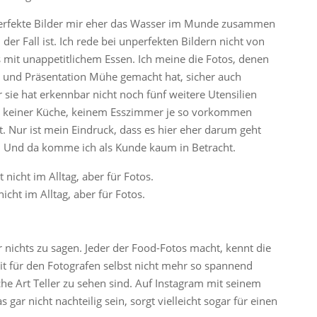
perfekte Bilder mir eher das Wasser im Munde zusammen
 der Fall ist. Ich rede bei unperfekten Bildern nicht von
s mit unappetitlichem Essen. Ich meine die Fotos, denen
g und Präsentation Mühe gemacht hat, sicher auch
r sie hat erkennbar nicht noch fünf weitere Utensilien
in keiner Küche, keinem Esszimmer je so vorkommen
ht. Nur ist mein Eindruck, dass es hier eher darum geht
n. Und da komme ich als Kunde kaum in Betracht.
icht im Alltag, aber für Fotos.
r nichts zu sagen. Jeder der Food-Fotos macht, kennt die
t für den Fotografen selbst nicht mehr so spannend
iche Art Teller zu sehen sind. Auf Instagram mit seinem
ar nicht nachteilig sein, sorgt vielleicht sogar für einen