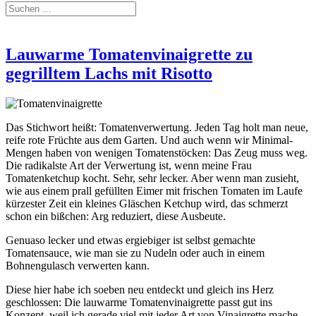
Lauwarme Tomatenvinaigrette zu
gegrilltem Lachs mit Risotto
Das Stichwort heißt: Tomatenverwertung. Jeden Tag holt man neue,
reife rote Früchte aus dem Garten. Und auch wenn wir Minimal-
Mengen haben von wenigen Tomatenstöcken: Das Zeug muss weg.
Die radikalste Art der Verwertung ist, wenn meine Frau
Tomatenketchup kocht. Sehr, sehr lecker. Aber wenn man zusieht,
wie aus einem prall gefüllten Eimer mit frischen Tomaten im Laufe
kürzester Zeit ein kleines Gläschen Ketchup wird, das schmerzt
schon ein bißchen: Arg reduziert, diese Ausbeute.
Genuaso lecker und etwas ergiebiger ist selbst gemachte
Tomatensauce, wie man sie zu Nudeln oder auch in einem
Bohnengulasch verwerten kann.
Diese hier habe ich soeben neu entdeckt und gleich ins Herz
geschlossen: Die lauwarme Tomatenvinaigrette passt gut ins
Konzept, weil ich gerade viel mit jeder Art von Vinaigrette mache,