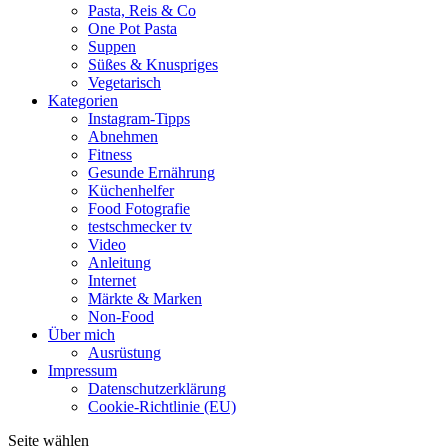
Pasta, Reis & Co
One Pot Pasta
Suppen
Süßes & Knuspriges
Vegetarisch
Kategorien
Instagram-Tipps
Abnehmen
Fitness
Gesunde Ernährung
Küchenhelfer
Food Fotografie
testschmecker tv
Video
Anleitung
Internet
Märkte & Marken
Non-Food
Über mich
Ausrüstung
Impressum
Datenschutzerklärung
Cookie-Richtlinie (EU)
Seite wählen