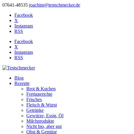
07641-48535
joachim@testschmecker.de
Facebook
X
Instagram
RSS
Facebook
X
Instagram
RSS
Blog
Rezepte
Brot & Kuchen
Fertiggerichte
Frisches
Fleisch & Wurst
Getränke
Gewürze, Essig, Öl
Milchprodukte
Nicht bio, aber gut
Obst & Gemüse