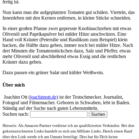
fertig ist.
Nun kann man die aufgeplatzten Tomaten gut schälen. Vierteln, das
Innenleben mit den Kernen entfernen, in kleine Stücke schneiden.
In einer großen Pfanne zwei gepresste Knoblauchzehen mit etwas
Olivenöl und Paprikapulver bei milder Hitze anschwitzen. Eine
Hand voll Kräuter (Petersilie und Basilikum zum Beispiel) klein
hacken, die Hälfte dazu geben, immer noch bei milder Hitze. Nach
drei Minuten die Tomatenstückchen dazu, Salz und Pfeffer, etwas
mehr Olivenöl und abschließend etwas Essig und die restlichen
Kräuter dazu geben.
Dazu passen ein grüner Salat und kühler Weißwein.
Über mich
Joachim Ott (
joachimott.de
) ist der Testschmecker. Journalist,
Fotograf und Filmemacher. Geboren in Schwaben, lebt in Baden.
Ständig auf der Suche nach guten Lebensmitteln.
Suchen nach:
Hinweis: Als Amazon-Partner verdiene ich an qualifizierten Verkäufen. Bei den
gekennzeichneten Links handelt es sich um Affiliate Links. Durch einen Kauf
über den Link werde ich am Umsatz beteiligt. Dies hat für Dich keine