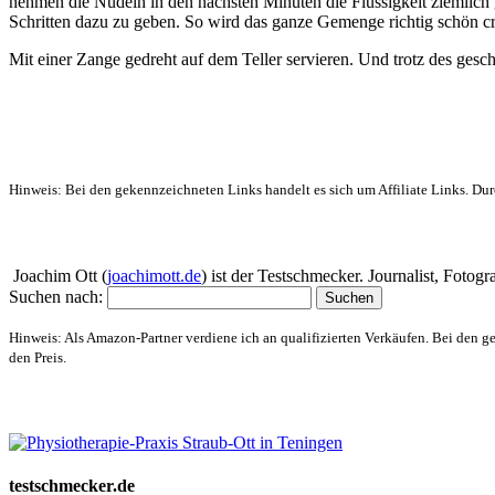
nehmen die Nudeln in den nächsten Minuten die Flüssigkeit ziemlich g
Schritten dazu zu geben. So wird das ganze Gemenge richtig schön cr
Mit einer Zange gedreht auf dem Teller servieren. Und trotz des ges
Hinweis: Bei den gekennzeichneten Links handelt es sich um Affiliate Links. Dur
Über mich
Joachim Ott (
joachimott.de
) ist der Testschmecker. Journalist, Foto
Suchen nach:
Hinweis: Als Amazon-Partner verdiene ich an qualifizierten Verkäufen. Bei den g
den Preis.
Website-Schaufenster
testschmecker.de