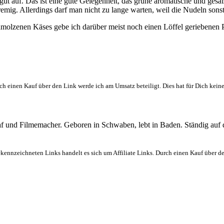
ut auf. Das ist eine gute Gelegenheit, das grüne aromatische und gesa
emig. Allerdings darf man nicht zu lange warten, weil die Nudeln son
chmolzenen Käses gebe ich darüber meist noch einen Löffel geriebenen
ch einen Kauf über den Link werde ich am Umsatz beteiligt. Dies hat für Dich kein
graf und Filmemacher. Geboren in Schwaben, lebt in Baden. Ständig auf
ekennzeichneten Links handelt es sich um Affiliate Links. Durch einen Kauf über d