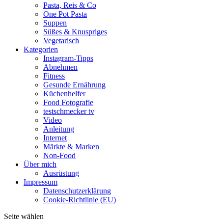
Pasta, Reis & Co
One Pot Pasta
Suppen
Süßes & Knuspriges
Vegetarisch
Kategorien
Instagram-Tipps
Abnehmen
Fitness
Gesunde Ernährung
Küchenhelfer
Food Fotografie
testschmecker tv
Video
Anleitung
Internet
Märkte & Marken
Non-Food
Über mich
Ausrüstung
Impressum
Datenschutzerklärung
Cookie-Richtlinie (EU)
Seite wählen