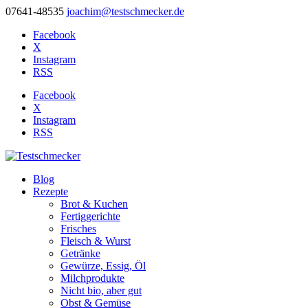
07641-48535
joachim@testschmecker.de
Facebook
X
Instagram
RSS
Facebook
X
Instagram
RSS
Blog
Rezepte
Brot & Kuchen
Fertiggerichte
Frisches
Fleisch & Wurst
Getränke
Gewürze, Essig, Öl
Milchprodukte
Nicht bio, aber gut
Obst & Gemüse