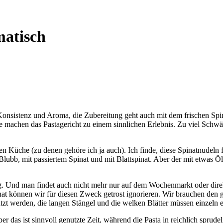
matisch
Konsistenz und Aroma, die Zubereitung geht auch mit dem frischen Spi
machen das Pastagericht zu einem sinnlichen Erlebnis. Zu viel Schwä
n Küche (zu denen gehöre ich ja auch). Ich finde, diese Spinatnudeln f
 Blubb, mit passiertem Spinat und mit Blattspinat. Aber der mit etwas 
lang. Und man findet auch nicht mehr nur auf dem Wochenmarkt oder dir
 können wir für diesen Zweck getrost ignorieren. Wir brauchen den 
tzt werden, die langen Stängel und die welken Blätter müssen einzeln 
r das ist sinnvoll genutzte Zeit, während die Pasta in reichlich sprud