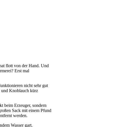
nat flott von der Hand. Und
rmerei? Erst mal
unktionieren nicht sehr gut
Öl und Knoblauch kürz
ekt beim Erzeuger, sondern
großen Sack mit einem Pfund
entfernt werden.
elndem Wasser gart.