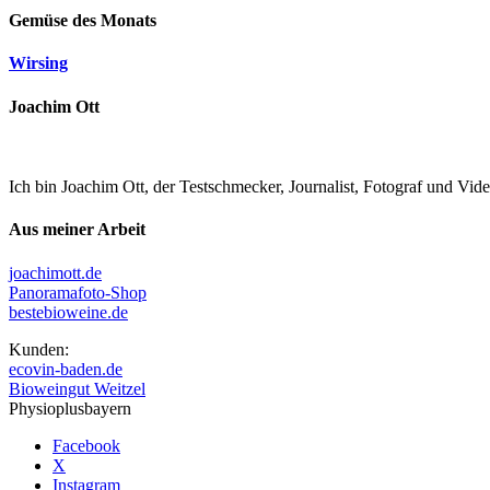
Gemüse des Monats
Wirsing
Joachim Ott
Ich bin Joachim Ott, der Testschmecker, Journalist, Fotograf und Vi
Aus meiner Arbeit
joachimott.de
Panoramafoto-Shop
bestebioweine.de
Kunden:
ecovin-baden.de
Bioweingut Weitzel
Physioplusbayern
Facebook
X
Instagram