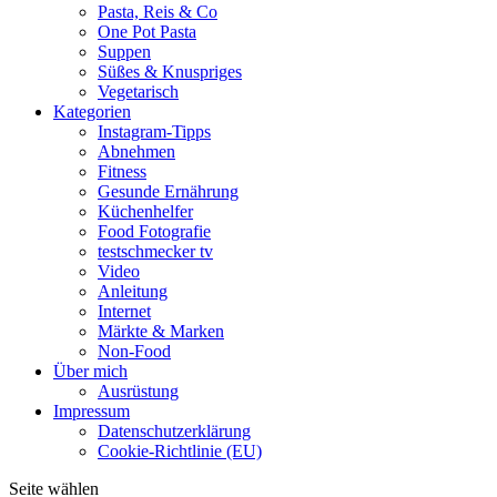
Pasta, Reis & Co
One Pot Pasta
Suppen
Süßes & Knuspriges
Vegetarisch
Kategorien
Instagram-Tipps
Abnehmen
Fitness
Gesunde Ernährung
Küchenhelfer
Food Fotografie
testschmecker tv
Video
Anleitung
Internet
Märkte & Marken
Non-Food
Über mich
Ausrüstung
Impressum
Datenschutzerklärung
Cookie-Richtlinie (EU)
Seite wählen