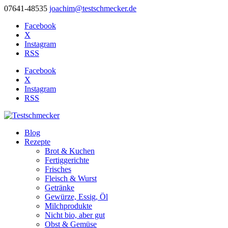
07641-48535
joachim@testschmecker.de
Facebook
X
Instagram
RSS
Facebook
X
Instagram
RSS
Blog
Rezepte
Brot & Kuchen
Fertiggerichte
Frisches
Fleisch & Wurst
Getränke
Gewürze, Essig, Öl
Milchprodukte
Nicht bio, aber gut
Obst & Gemüse