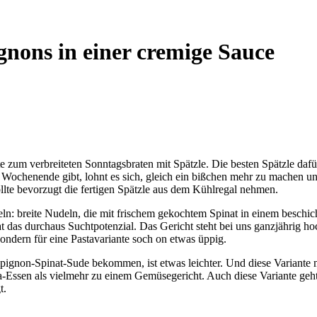
nons in einer cremige Sauce
te zum verbreiteten Sonntagsbraten mit Spätzle. Die besten Spätzle daf
ochenende gibt, lohnt es sich, gleich ein bißchen mehr zu machen und
llte bevorzugt die fertigen Spätzle aus dem Kühlregal nehmen.
ln: breite Nudeln, die mit frischem gekochtem Spinat in einem beschic
das durchaus Suchtpotenzial. Das Gericht steht bei uns ganzjährig 
ondern für eine Pastavariante soch on etwas üppig.
ampignon-Spinat-Sude bekommen, ist etwas leichter. Und diese Variante 
-Essen als vielmehr zu einem Gemüsegericht. Auch diese Variante geht
t.