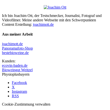
Ich bin Joachim Ott, der Testschmecker, Journalist, Fotograf und
Videofilmer. Meine andere Webseite mit den Schwerpunkten
Content Erstellung:
joachimott.de
Aus meiner Arbeit
joachimott.de
Panoramafoto-Shop
bestebioweine.de
Kunden:
ecovin-baden.de
Bioweingut Weitzel
Physioplusbayern
Facebook
X
Instagram
RSS
Cookie-Zustimmung verwalten