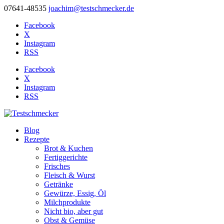
07641-48535
joachim@testschmecker.de
Facebook
X
Instagram
RSS
Facebook
X
Instagram
RSS
Blog
Rezepte
Brot & Kuchen
Fertiggerichte
Frisches
Fleisch & Wurst
Getränke
Gewürze, Essig, Öl
Milchprodukte
Nicht bio, aber gut
Obst & Gemüse