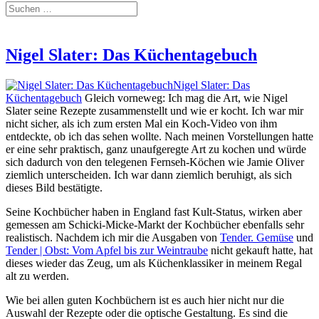
Nigel Slater: Das Küchentagebuch
Nigel Slater: Das
Küchentagebuch
Gleich vorneweg: Ich mag die Art, wie Nigel
Slater seine Rezepte zusammenstellt und wie er kocht. Ich war mir
nicht sicher, als ich zum ersten Mal ein Koch-Video von ihm
entdeckte, ob ich das sehen wollte. Nach meinen Vorstellungen hatte
er eine sehr praktisch, ganz unaufgeregte Art zu kochen und würde
sich dadurch von den telegenen Fernseh-Köchen wie Jamie Oliver
ziemlich unterscheiden. Ich war dann ziemlich beruhigt, als sich
dieses Bild bestätigte.
Seine Kochbücher haben in England fast Kult-Status, wirken aber
gemessen am Schicki-Micke-Markt der Kochbücher ebenfalls sehr
realistisch. Nachdem ich mir die Ausgaben von
Tender. Gemüse
und
Tender | Obst: Vom Apfel bis zur Weintraube
nicht gekauft hatte, hat
dieses wieder das Zeug, um als Küchenklassiker in meinem Regal
alt zu werden.
Wie bei allen guten Kochbüchern ist es auch hier nicht nur die
Auswahl der Rezepte oder die optische Gestaltung. Es sind die