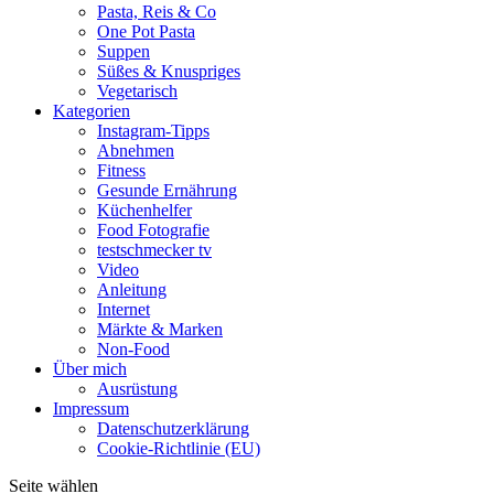
Pasta, Reis & Co
One Pot Pasta
Suppen
Süßes & Knuspriges
Vegetarisch
Kategorien
Instagram-Tipps
Abnehmen
Fitness
Gesunde Ernährung
Küchenhelfer
Food Fotografie
testschmecker tv
Video
Anleitung
Internet
Märkte & Marken
Non-Food
Über mich
Ausrüstung
Impressum
Datenschutzerklärung
Cookie-Richtlinie (EU)
Seite wählen