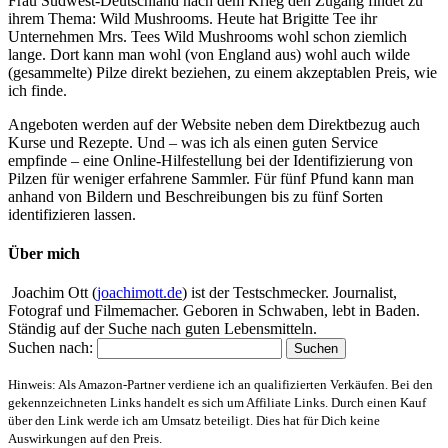
Frau Südwest-Deutschland nach dem Krieg den Zugang findet zu
ihrem Thema: Wild Mushrooms. Heute hat Brigitte Tee ihr
Unternehmen Mrs. Tees Wild Mushrooms wohl schon ziemlich
lange. Dort kann man wohl (von England aus) wohl auch wilde
(gesammelte) Pilze direkt beziehen, zu einem akzeptablen Preis, wie
ich finde.
Angeboten werden auf der Website neben dem Direktbezug auch
Kurse und Rezepte. Und – was ich als einen guten Service
empfinde – eine Online-Hilfestellung bei der Identifizierung von
Pilzen für weniger erfahrene Sammler. Für fünf Pfund kann man
anhand von Bildern und Beschreibungen bis zu fünf Sorten
identifizieren lassen.
Über mich
Joachim Ott (
joachimott.de
) ist der Testschmecker. Journalist,
Fotograf und Filmemacher. Geboren in Schwaben, lebt in Baden.
Ständig auf der Suche nach guten Lebensmitteln.
Suchen nach:
Hinweis: Als Amazon-Partner verdiene ich an qualifizierten Verkäufen. Bei den
gekennzeichneten Links handelt es sich um Affiliate Links. Durch einen Kauf
über den Link werde ich am Umsatz beteiligt. Dies hat für Dich keine
Auswirkungen auf den Preis.