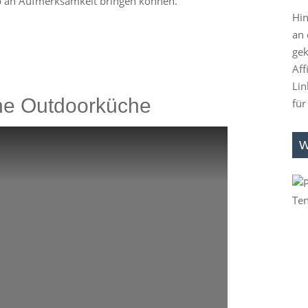
b an Aufmerksamkeit bringen können.
Hin
an 
gek
Aff
Lin
che Outdoorküche
für
W