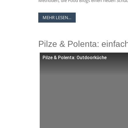
Methoden, die Food Blogs einen neuen Schu
MEHR LESEN…
Pilze & Polenta: einfa
Pilze & Polenta: Outdoorküche