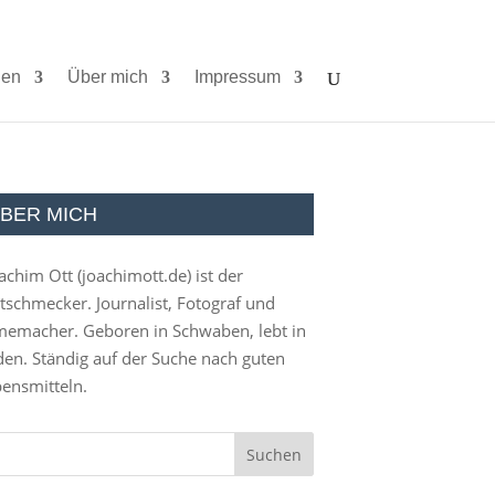
ien
Über mich
Impressum
BER MICH
achim Ott (
joachimott.de
) ist der
tschmecker. Journalist, Fotograf und
memacher. Geboren in Schwaben, lebt in
en. Ständig auf der Suche nach guten
ensmitteln.