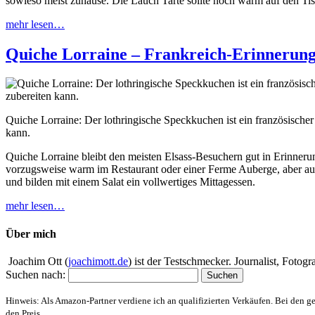
sowieso meist zuhause. Die Lauch Tarte sollte noch warm auf den Ti
mehr lesen…
Quiche Lorraine – Frankreich-Erinnerung
Quiche Lorraine: Der lothringische Speckkuchen ist ein französischer
kann.
Quiche Lorraine bleibt den meisten Elsass-Besuchern gut in Erinnerung
vorzugsweise warm im Restaurant oder einer Ferme Auberge, aber auch
und bilden mit einem Salat ein vollwertiges Mittagessen.
mehr lesen…
Über mich
Joachim Ott (
joachimott.de
) ist der Testschmecker. Journalist, Foto
Suchen nach:
Hinweis: Als Amazon-Partner verdiene ich an qualifizierten Verkäufen. Bei den g
den Preis.