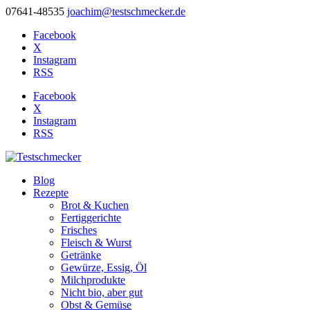
07641-48535
joachim@testschmecker.de
Facebook
X
Instagram
RSS
Facebook
X
Instagram
RSS
Blog
Rezepte
Brot & Kuchen
Fertiggerichte
Frisches
Fleisch & Wurst
Getränke
Gewürze, Essig, Öl
Milchprodukte
Nicht bio, aber gut
Obst & Gemüse