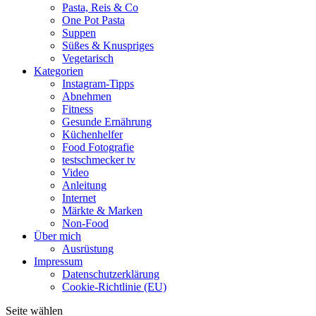
Pasta, Reis & Co
One Pot Pasta
Suppen
Süßes & Knuspriges
Vegetarisch
Kategorien
Instagram-Tipps
Abnehmen
Fitness
Gesunde Ernährung
Küchenhelfer
Food Fotografie
testschmecker tv
Video
Anleitung
Internet
Märkte & Marken
Non-Food
Über mich
Ausrüstung
Impressum
Datenschutzerklärung
Cookie-Richtlinie (EU)
Seite wählen