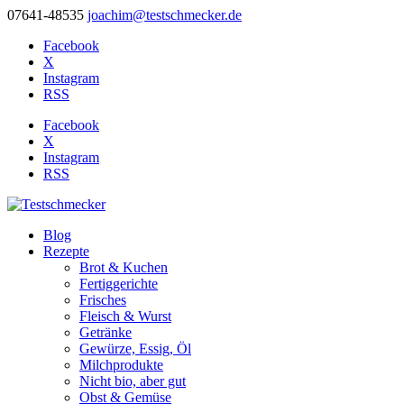
07641-48535
joachim@testschmecker.de
Facebook
X
Instagram
RSS
Facebook
X
Instagram
RSS
Blog
Rezepte
Brot & Kuchen
Fertiggerichte
Frisches
Fleisch & Wurst
Getränke
Gewürze, Essig, Öl
Milchprodukte
Nicht bio, aber gut
Obst & Gemüse