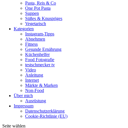
Pasta, Reis & Co
One Pot Pasta
Suppen
Süßes & Knuspriges
Vegetarisch
Kategorien
Instagram-Tipps
Abnehmen
Fitness
Gesunde Ernährung
Küchenhelfer
Food Fotografie
testschmecker tv
Video
Anleitung
Internet
Märkte & Marken
Non-Food
Über mich
Ausrüstung
Impressum
Datenschutzerklärung
Cookie-Richtlinie (EU)
Seite wählen