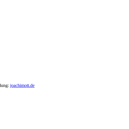
llung:
joachimott.de