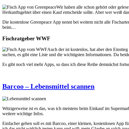
Wir haben alle schon gehört oder gelese
Herkunftsgebiet über einen Kauf entscheide sollte. Aber wer weiß das
Die kostenlose Greenpeace App nennt bei weitem nicht alle Fischarte
beim…
Fischratgeber WWF
Auch der ist kostenlos, hat aber den Einstie
suchen, es gibt eine Liste und die wichtigsten Informationen. Da be
Es gibt noch viel mehr Apps, so dass ich diese Reihe demnächst forts
Barcoo – Lebensmittel scannen
Witzigerweise ist es das, was ich meistens beim Einkauf im Supermark
weitere wichtige Infos.
Einfacher gehen soll es mit Barcoo, einer kleinen, kostenlosen App f
ich das nicht wirklich testen kann und will: mein Glaube an solch zuv