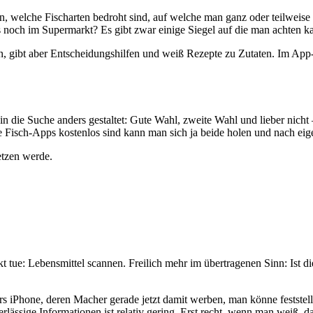
n, welche Fischarten bedroht sind, auf welche man ganz oder teilweise 
 noch im Supermarkt? Es gibt zwar einige Siegel auf die man achten ka
n, gibt aber Entscheidungshilfen und weiß Rezepte zu Zutaten. Im App
g in die Suche anders gestaltet: Gute Wahl, zweite Wahl und lieber nic
ide Fisch-Apps kostenlos sind kann man sich ja beide holen und nach e
etzen werde.
t tue: Lebensmittel scannen. Freilich mehr im übertragenen Sinn: Ist di
ürs iPhone, deren Macher gerade jetzt damit werben, man könne feststel
erlässige Informationen ist relativ gering. Erst recht, wenn man weiß,