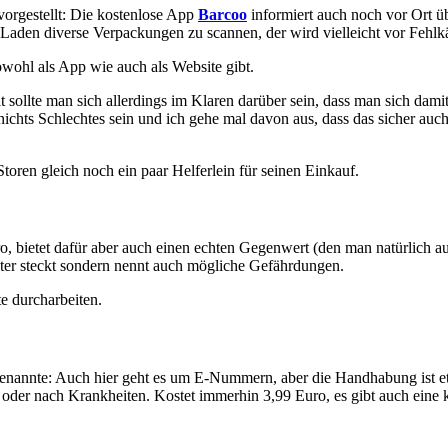
vorgestellt: Die kostenlose App
Barcoo
informiert auch noch vor Ort ü
 Laden diverse Verpackungen zu scannen, der wird vielleicht vor Fehl
sowohl als App wie auch als Website gibt.
ollte man sich allerdings im Klaren darüber sein, dass man sich dami
nichts Schlechtes sein und ich gehe mal davon aus, dass das sicher auc
oren gleich noch ein paar Helferlein für seinen Einkauf.
o, bietet dafür aber auch einen echten Gegenwert (den man natürlich
nter steckt sondern nennt auch mögliche Gefährdungen.
e durcharbeiten.
enannte: Auch hier geht es um E-Nummern, aber die Handhabung ist 
er nach Krankheiten. Kostet immerhin 3,99 Euro, es gibt auch eine kos