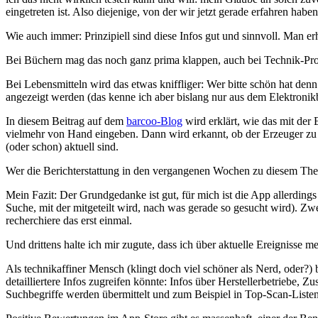
eingetreten ist. Also diejenige, von der wir jetzt gerade erfahren hab
Wie auch immer: Prinzipiell sind diese Infos gut und sinnvoll. Man e
Bei Büchern mag das noch ganz prima klappen, auch bei Technik-Prod
Bei Lebensmitteln wird das etwas kniffliger: Wer bitte schön hat den
angezeigt werden (das kenne ich aber bislang nur aus dem Elektronik
In diesem Beitrag auf dem
barcoo-Blog
wird erklärt, wie das mit de
vielmehr von Hand eingeben. Dann wird erkannt, ob der Erzeuger zu d
(oder schon) aktuell sind.
Wer die Berichterstattung in den vergangenen Wochen zu diesem The
Mein Fazit: Der Grundgedanke ist gut, für mich ist die App allerdings
Suche, mit der mitgeteilt wird, nach was gerade so gesucht wird). Zw
recherchiere das erst einmal.
Und drittens halte ich mir zugute, dass ich über aktuelle Ereignisse me
Als technikaffiner Mensch (klingt doch viel schöner als Nerd, oder?)
detailliertere Infos zugreifen könnte: Infos über Herstellerbetriebe, 
Suchbegriffe werden übermittelt und zum Beispiel in Top-Scan-Listen