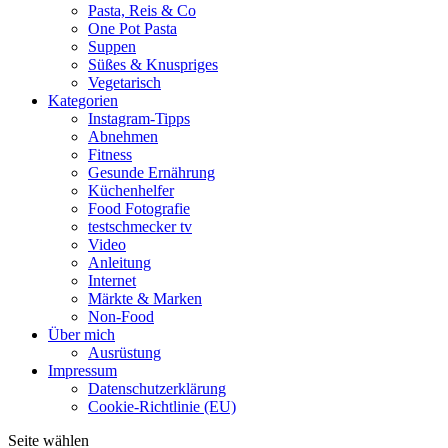
Pasta, Reis & Co
One Pot Pasta
Suppen
Süßes & Knuspriges
Vegetarisch
Kategorien
Instagram-Tipps
Abnehmen
Fitness
Gesunde Ernährung
Küchenhelfer
Food Fotografie
testschmecker tv
Video
Anleitung
Internet
Märkte & Marken
Non-Food
Über mich
Ausrüstung
Impressum
Datenschutzerklärung
Cookie-Richtlinie (EU)
Seite wählen