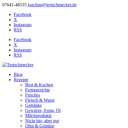
07641-48535
joachim@testschmecker.de
Facebook
X
Instagram
RSS
Facebook
X
Instagram
RSS
Blog
Rezepte
Brot & Kuchen
Fertiggerichte
Frisches
Fleisch & Wurst
Getränke
Gewürze, Essig, Öl
Milchprodukte
Nicht bio, aber gut
Obst & Gemüse