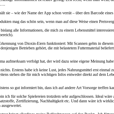
en….
rhält sie – wie der Name der App schon verrät – über den Barcode eines
ukten mag das schön sein, wenn man auf diese Weise einen Preisvergl
n bislang alle Informationen, die mich zu einem Lebensmittel interess
bereich).
r Erkennung von Dioxin-Eiern funktioniert: Mit Scannen gehts in dies
enjenigen Betrieben gehört, die mit belastetem Futtermaterial beliefe
ma aufmerksam verfolgt hat, der wird dazu seine eigene Meinung habe
 nichts. Erstens habe ich keine Lust, jedes Nahrungsmittel erst einmal
eitens stehen die für mich wichtigen Infos entweder direkt auf dem Leb
istens so gut informiert bin, dass ich auf andere Art Vorsorge treffen k
 bin ich für solche Spielereien trotzdem sehr aufgeschlossen. Ideal wä
Zusatzstoffe, Zertifizierung, Nachhaltigkeit etc. Und dann wäre ich wirk
 ausgewertet.