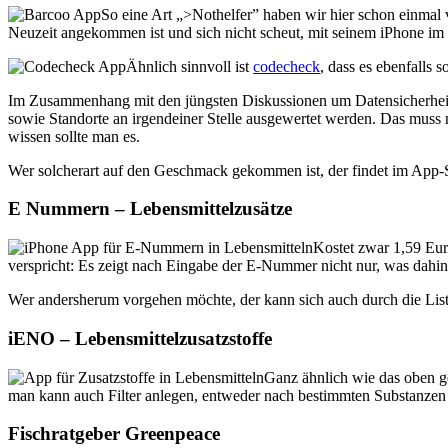
So eine Art „>Nothelfer” haben wir hier schon einmal 
Neuzeit angekommen ist und sich nicht scheut, mit seinem iPhone im
Ähnlich sinnvoll ist
codecheck
, dass es ebenfalls 
Im Zusammenhang mit den jüngsten Diskussionen um Datensicherheit s
sowie Standorte an irgendeiner Stelle ausgewertet werden. Das muss 
wissen sollte man es.
Wer solcherart auf den Geschmack gekommen ist, der findet im App-St
E Nummern – Lebensmittelzusätze
Kostet zwar 1,59 Eur
verspricht: Es zeigt nach Eingabe der E-Nummer nicht nur, was dahi
Wer andersherum vorgehen möchte, der kann sich auch durch die List
iENO – Lebensmittelzusatzstoffe
Ganz ähnlich wie das oben g
man kann auch Filter anlegen, entweder nach bestimmten Substanzen od
Fischratgeber Greenpeace