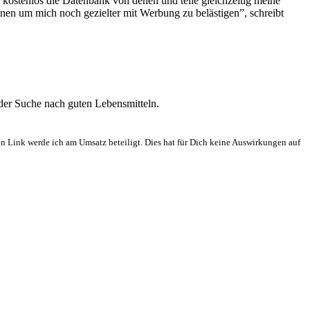
 kostenlos die Datenbank von denen und teile gleichzeitig meine
n um mich noch gezielter mit Werbung zu belästigen”, schreibt
 der Suche nach guten Lebensmitteln.
en Link werde ich am Umsatz beteiligt. Dies hat für Dich keine Auswirkungen auf