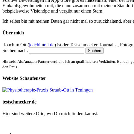
Positive Bewertungen im App-Store gibt es massenhaft, einer der Benu
Einkaufsgewohnheiten mit, die dann zusammen mit meinem Standort z
beispielsweise Visiondpc und vergibt nur einen Stern.
Ich selbst bin mit meinen Daten gar nicht mal so zurückhaltend, aber
Über mich
Joachim Ott (
joachimott.de
) ist der Testschmecker. Journalist, Foto
Suchen nach:
Hinweis: Als Amazon-Partner verdiene ich an qualifizierten Verkäufen. Bei den g
den Preis.
Website-Schaufenster
testschmecker.de
Hier sind weitere Orte, wo Du mich finden kannst.