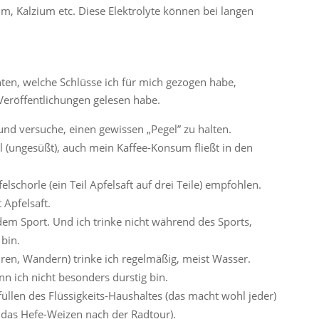
m, Kalzium etc. Diese Elektrolyte können bei langen
hten, welche Schlüsse ich für mich gezogen habe,
Veröffentlichungen gelesen habe.
 und versuche, einen gewissen „Pegel” zu halten.
 (ungesüßt), auch mein Kaffee-Konsum fließt in den
schorle (ein Teil Apfelsaft auf drei Teile) empfohlen.
 Apfelsaft.
r dem Sport. Und ich trinke nicht während des Sports,
bin.
ren, Wandern) trinke ich regelmäßig, meist Wasser.
n ich nicht besonders durstig bin.
llen des Flüssigkeits-Haushaltes (das macht wohl jeder)
 das Hefe-Weizen nach der Radtour).