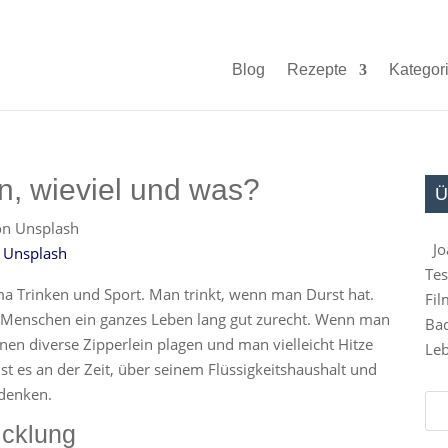
Blog
Rezepte
Kategor
n, wieviel und was?
Ü
Jo
n
Unsplash
Tes
ema Trinken und Sport. Man trinkt, wenn man Durst hat.
Fil
 Menschen ein ganzes Leben lang gut zurecht. Wenn man
Bad
nen diverse Zipperlein plagen und man vielleicht Hitze
Leb
ist es an der Zeit, über seinem Flüssigkeitshaushalt und
udenken.
icklung