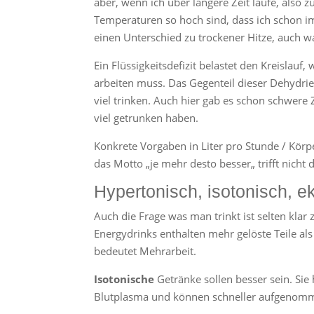
aber, wenn ich über längere Zeit laufe, also 
Temperaturen so hoch sind, dass ich schon i
einen Unterschied zu trockener Hitze, auch wa
Ein Flüssigkeitsdefizit belastet den Kreislauf,
arbeiten muss. Das Gegenteil dieser Dehydrie
viel trinken. Auch hier gab es schon schwere
viel getrunken haben.
Konkrete Vorgaben in Liter pro Stunde / Körp
das Motto „je mehr desto besser„ trifft nic
Hypertonisch, isotonisch, ek
Auch die Frage was man trinkt ist selten klar
Energydrinks enthalten mehr gelöste Teile al
bedeutet Mehrarbeit.
Isotonische
Getränke sollen besser sein. Sie
Blutplasma und können schneller aufgenom