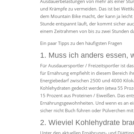
Ausdauerbelastungen von mehr als einer Stu
und Krämpfe zu vermeiden. Das ist bei Wettk
dem Mountain Bike macht, der kann ja leicht
Stunde entspannt läuft, der kommt sicher au
einem Zeitrahmen von bis zu zwei Stunden d
Ein paar Tipps zu den häufigsten Fragen
1. Muss ich anders essen, w
Für Ausdauersportler / Freizeitsportler ist d
für Ernährung empfiehlt in diesem Bereich ih
Energiebedarf zwischen 2500 und 4000 Kilokalo
Kohlehydraten gedeckt werden (etwa 55 Proze
15 Prozent aus Proteinen / Eiweißen. Das ent
Ernährungsgewohnheiten. Und wenn es an e
sicher nicht Buch führen oder Pülverchen mit
2. Wieviel Kohlehydrate bra
Unter den aktuellen Ernährungs- und Diättipps