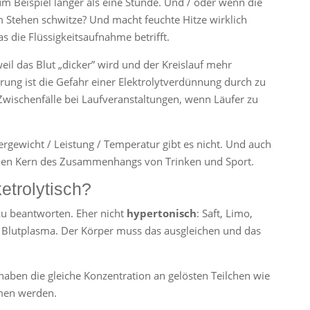
zum Beispiel länger als eine Stunde. Und / oder wenn die
m Stehen schwitze? Und macht feuchte Hitze wirklich
s die Flüssigkeitsaufnahme betrifft.
 weil das Blut „dicker” wird und der Kreislauf mehr
rung ist die Gefahr einer Elektrolytverdünnung durch zu
 Zwischenfälle bei Laufveranstaltungen, wenn Läufer zu
ergewicht / Leistung / Temperatur gibt es nicht. Und auch
ht den Kern des Zusammenhangs von Trinken und Sport.
etrolytisch?
 zu beantworten. Eher nicht
hypertonisch
: Saft, Limo,
s Blutplasma. Der Körper muss das ausgleichen und das
 haben die gleiche Konzentration an gelösten Teilchen wie
men werden.