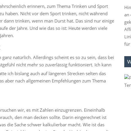
wahrscheinlich erinnern, zum Thema Trinken und Sport
Hin
zu haben. Nicht vor dem Sport trinken, nicht während
an 
mer dann trinken, wenn man Durst hat. Das sind nur einige
gek
ufe der Jahre. Und wie das so ist: Heute werden viele
Aff
Jahren.
Lin
für
t
 ganz natürlich. Allerdings scheint es so zu sein, dass bei
W
gefühl nicht mehr so zuverlässig funktioniert. Ich kann
tte ich bislang auch auf längeren Strecken selten das
 was aber nach allgemeinen Empfehlungen zum Thema
ersuchen wir, es mit Zahlen einzugrenzen. Eineinhalb
rbrauch, den man decken sollte. Darin eingerechnet ist
 was die Sache schwer kalkulierbar macht. Wie ist das