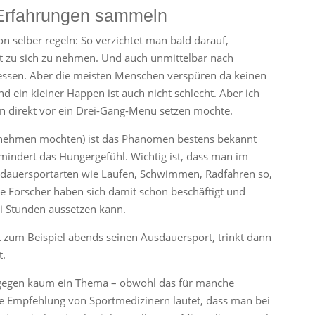
 Erfahrungen sammeln
 selber regeln: So verzichtet man bald darauf,
t zu sich zu nehmen. Und auch unmittelbar nach
 essen. Aber die meisten Menschen verspüren da keinen
nd ein kleiner Happen ist auch nicht schlecht. Aber ich
 direkt vor ein Drei-Gang-Menü setzen möchte.
abnehmen möchten) ist das Phänomen bestens bekannt
mindert das Hungergefühl. Wichtig ist, dass man im
 Ausdauersportarten wie Laufen, Schwimmen, Radfahren so,
ie Forscher haben sich damit schon beschäftigt und
ei Stunden aussetzen kann.
 zum Beispiel abends seinen Ausdauersport, trinkt dann
t.
agegen kaum ein Thema – obwohl das für manche
ne Empfehlung von Sportmedizinern lautet, dass man bei