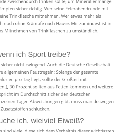
nde zwischendurch trinken sollte, um Mineralienmangel
ämpfen sicher richtig. Wer seine Feierabendrunde mit
 eine Trinkflasche mitnehmen. Wer etwas mehr als
ch noch ohne Krämpfe nach Hause. Mir zumindest ist in
as Mitnehmen von Trinkflaschen zu umständlich.
enn ich Sport treibe?
as sicher nicht zwingend. Auch die Deutsche Gesellschaft
re allgemeinen Faustregeln: Solange der gesamte
rien pro Tag liegt, sollte der Großteil mit
nt), 30 Prozent sollten aus Fetten kommen und weitere
spricht im Durchschnitt sicher den deutschen
inzelnen Tagen Abweichungen gibt, muss man deswegen
 Zusatzstoffen schlucken.
uche ich, wieiviel Eiweiß?
 sind viele, diese sich dem Verhältnis dieser wichtigsten