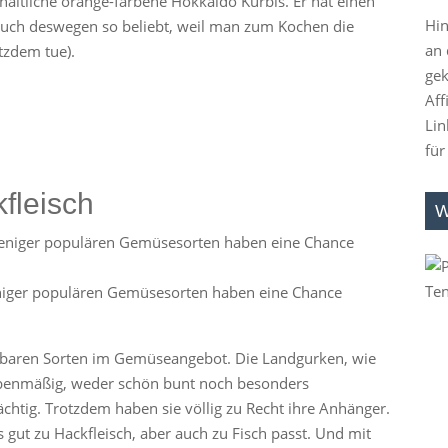
hältliche orange-farbene Hokkaido Kürbis. Er hat einen
Hin
auch deswegen so beliebt, weil man zum Kochen die
an 
tzdem tue).
gek
Aff
Lin
für
fleisch
W
niger populären Gemüsesorten haben eine Chance
baren Sorten im Gemüseangebot. Die Landgurken, wie
d ebenmäßig, weder schön bunt noch besonders
chtig. Trotzdem haben sie völlig zu Recht ihre Anhänger.
 gut zu Hackfleisch, aber auch zu Fisch passt. Und mit