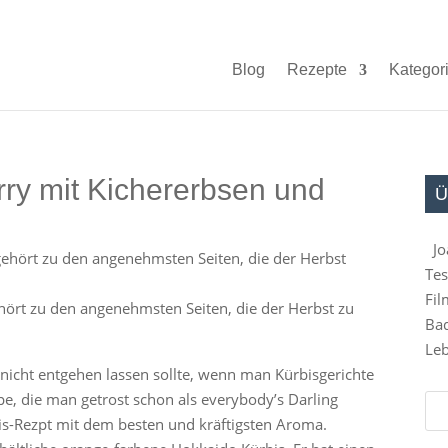
Blog
Rezepte
Kategor
rry mit Kichererbsen und
Ü
Jo
Tes
Fil
hört zu den angenehmsten Seiten, die der Herbst zu
Bad
Leb
 nicht entgehen lassen sollte, wenn man Kürbisgerichte
e, die man getrost schon als everybody’s Darling
is-Rezpt mit dem besten und kräftigsten Aroma.