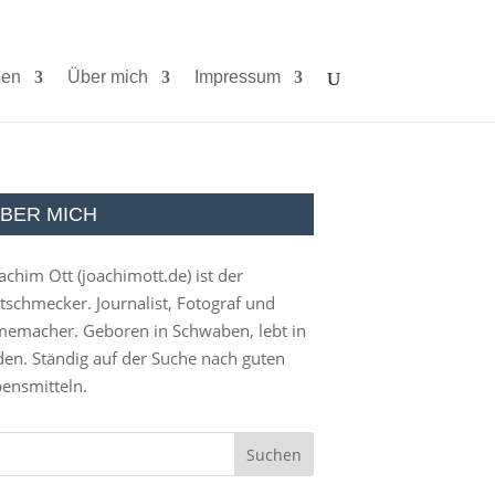
ien
Über mich
Impressum
BER MICH
achim Ott (
joachimott.de
) ist der
tschmecker. Journalist, Fotograf und
memacher. Geboren in Schwaben, lebt in
en. Ständig auf der Suche nach guten
ensmitteln.