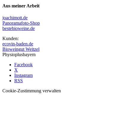
Aus meiner Arbeit
joachimott.de
Panoramafoto-Shop
bestebioweine.de
Kunden:
ecovin-baden.de
Bioweingut Weitzel
Physioplusbayern
Facebook
X
Instagram
RSS
Cookie-Zustimmung verwalten