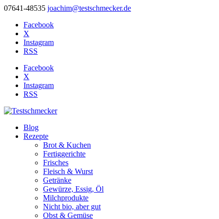
07641-48535
joachim@testschmecker.de
Facebook
X
Instagram
RSS
Facebook
X
Instagram
RSS
Blog
Rezepte
Brot & Kuchen
Fertiggerichte
Frisches
Fleisch & Wurst
Getränke
Gewürze, Essig, Öl
Milchprodukte
Nicht bio, aber gut
Obst & Gemüse