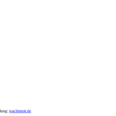
llung:
joachimott.de