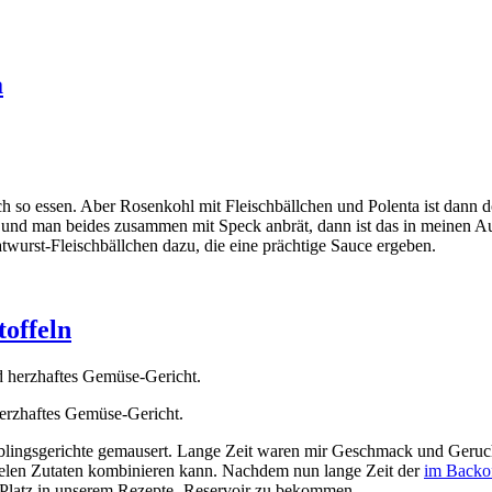
a
so essen. Aber Rosenkohl mit Fleischbällchen und Polenta ist dann 
ll und man beides zusammen mit Speck anbrät, dann ist das in meinen Au
wurst-Fleischbällchen dazu, die eine prächtige Sauce ergeben.
offeln
herzhaftes Gemüse-Gericht.
eblingsgerichte gemausert. Lange Zeit waren mir Geschmack und Geruc
ielen Zutaten kombinieren kann. Nachdem nun lange Zeit der
im Backof
n Platz in unserem Rezepte.-Reservoir zu bekommen.