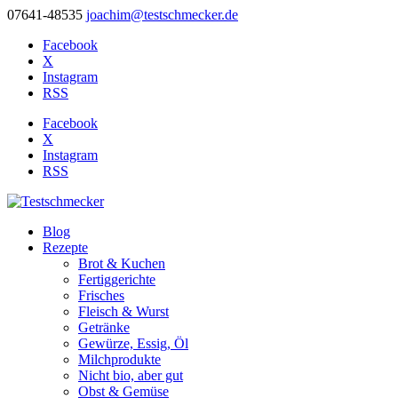
07641-48535
joachim@testschmecker.de
Facebook
X
Instagram
RSS
Facebook
X
Instagram
RSS
Blog
Rezepte
Brot & Kuchen
Fertiggerichte
Frisches
Fleisch & Wurst
Getränke
Gewürze, Essig, Öl
Milchprodukte
Nicht bio, aber gut
Obst & Gemüse