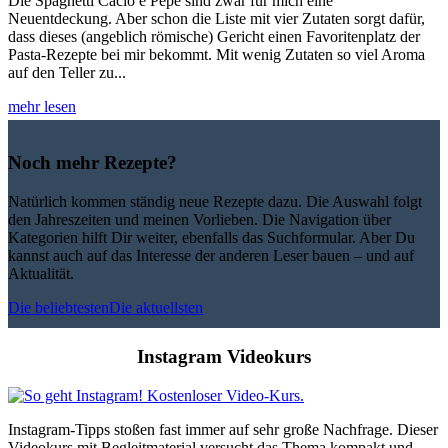
Die Spaghetti Cacio e Pepe sind zwar für mich eine
Neuentdeckung. Aber schon die Liste mit vier Zutaten sorgt dafür,
dass dieses (angeblich römische) Gericht einen Favoritenplatz der
Pasta-Rezepte bei mir bekommt. Mit wenig Zutaten so viel Aroma
auf den Teller zu...
mehr lesen
Noch mehr Rezepte?
Natürlich kommen ständig neue Rezepte dazu. Die Auswahl folgt
den Jahreszeiten und meinen Vorlieben. Die Navigation über
Kategorien hilft Dir weiter, ebenfalls das Suchformular. Aber Du
kannst auch auf das Interesse der anderen Leser bauen – und auf
Aktualität.
Die beliebtesten
Die aktuellsten
Instagram Videokurs
Instagram-Tipps stoßen fast immer auf sehr große Nachfrage. Dieser
Videokurs mit Begleitmaterial versucht das Thema kompakt und